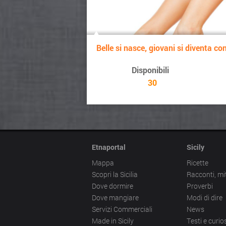
Belle si nasce, giovani si diventa con 
Disponibili
30
Etnaportal
Sicily
Mappa
Ricette
Scopri la Sicilia
Racconti, mi
Dove dormire
Proverbi
Dove mangiare
Modi di dire
Servizi Commerciali
News
Made in Sicily
Testi e curios