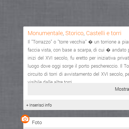
Monumentale
,
Storico
,
Castelli e torri
Il "Torrazzo" o "torre vecchia" � un torrione a pia
faccia vista, con base a scarpa, di cui � andato p
inizi del XVI secolo, fu eretto per iniziativa pri
luogo dove oggi sorge il porto peschereccio. Il T
circuito di torri di avvistamento del XVI secolo, 
visibile dalle altre torri.
Mostra
Fonte:
http://www.turismo.t...
+ Inserisci info
Foto