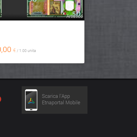
Artistico
0,00
€
/ 1.00 unita
Scarica l'App
Etnaportal Mobile