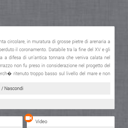
nta circolare, in muratura di grosse pietre di arenaria a
erduto il coronamento. Databile tra la fine del XV e gli
vata a difesa di un'antica tonnara che veniva calata nel
orrazzo non fu preso in considerazione nel progetto del
perch� ritenuto troppo basso sul livello del mare e non
 / Nascondi
Inserito da
Alfredo Petralia
Video