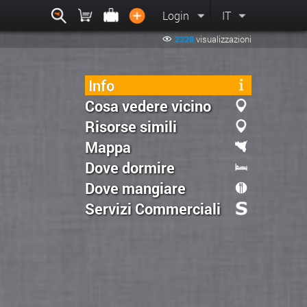
Login
IT
2228
visualizzazioni
Info
Cosa vedere vicino
Risorse simili
Mappa
Dove dormire
Dove mangiare
Servizi Commerciali