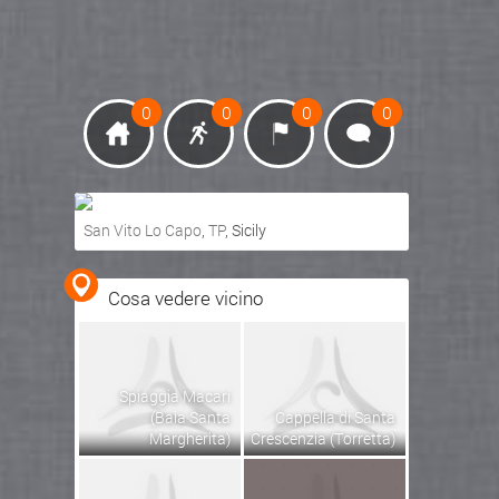
0
0
0
0
San Vito Lo Capo
,
TP
, Sicily
Ottieni indicazioni stradali
Cosa vedere vicino
Visualizza mappa
Spiaggia Macari
(Baia Santa
Cappella di Santa
Margherita)
Crescenzia (Torretta)