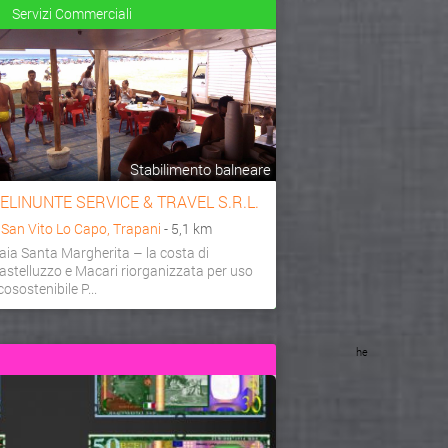
Servizi Commerciali
Stabilimento balneare
ELINUNTE SERVICE & TRAVEL S.R.L.
a
San Vito Lo Capo, Trapani
- 5,1 km
aia Santa Margherita – la costa di
astelluzzo e Macari riorganizzata per uso
cosostenibile P...
he