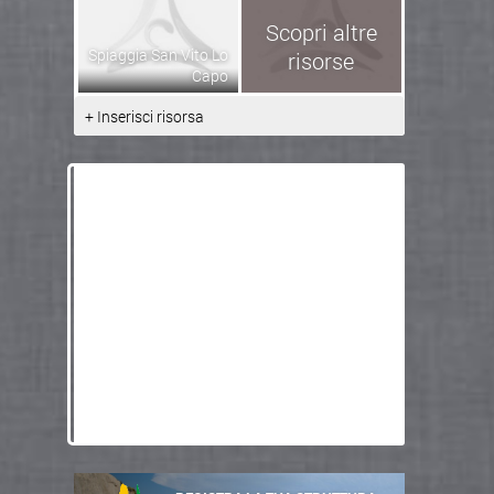
Scopri altre
Spiaggia San Vito Lo
risorse
Capo
+ Inserisci risorsa