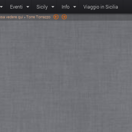
Eventi
Sicily
Info
Viaggio in Sicilia
osa vedere qui
Torre Torrazzo
>