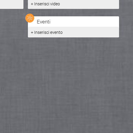
+ Inserisci video
Eventi
+ Inserisci evento