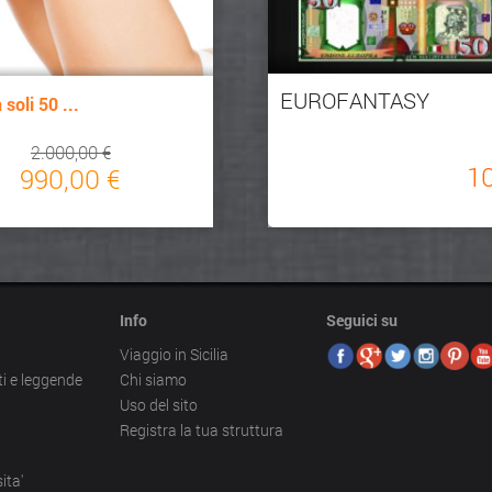
EUROFANTASY
soli 50 ...
2.000,00 €
1
990,00 €
Info
Seguici su
Viaggio in Sicilia
ti e leggende
Chi siamo
Uso del sito
Registra la tua struttura
ita'