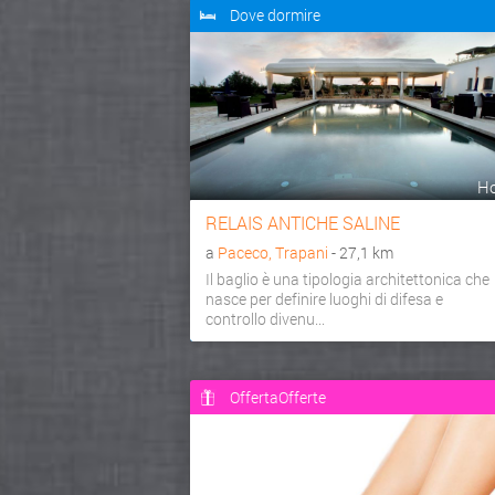
Dove dormire
Ho
RELAIS ANTICHE SALINE
a
Paceco, Trapani
- 27,1 km
Il baglio è una tipologia architettonica che
nasce per definire luoghi di difesa e
controllo divenu...
OffertaOfferte