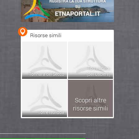
REGISTRA LA TUA STRUTTURA
SU
ETNAPORTAL.IT
Risorse simili
Torre Sciere
Tonnara del Secco
(dell'Usciere)
Scopri altre
risorse simili
Torre Isulidda