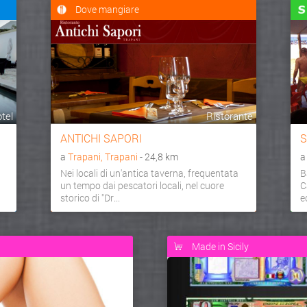
Dove mangiare
tel
Ristorante
ANTICHI SAPORI
S
a
Trapani, Trapani
- 24,8 km
Nei locali di un'antica taverna, frequentata
B
un tempo dai pescatori locali, nel cuore
C
storico di "Dr...
e
Made in Sicily