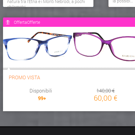
la possibi...
natura tra l'Etna e i Monti Nebrodi, a pochi
chilometri...
OffertaOfferte
PROMO VISTA
Disponibili
140,00 €
60,00 €
99+