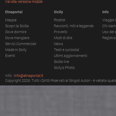
Vai alla versione mobile
Etnaportal
Sicily
Info
Mappa
Ricette
Viaggio i
Scopri la Sicilia
Racconti, miti e leggende
Chi sia
Dove dormire
Proverbi
Uso del 
Dove mangiare
Modi di dire
Registra
Servizi Commerciali
News
Made in Sicily
Testi e curiosita'
Eventi
Ultimi aggiornamenti
Sicilia live
Sicily's Photo
Info :
info@etnaportal.it
Copyright 2026. Tutti i Diritti Riservati ai Singoli Autori - è vietata qu