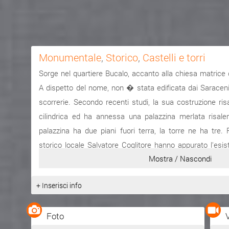
Monumentale
,
Storico
,
Castelli e torri
Sorge nel quartiere Bucalo, accanto alla chiesa matrice
A dispetto del nome, non � stata edificata dai Saraceni
scorrerie. Secondo recenti studi, la sua costruzione ri
cilindrica ed ha annessa una palazzina merlata risale
palazzina ha due piani fuori terra, la torre ne ha tre. 
storico locale Salvatore Coglitore hanno appurato l'esis
Mostra / Nascondi
sotto la palazzina, di due piani interrati, di cui uno accessi
alluvionali risalenti alle alluvioni del Torrente Savoca
+ Inserisci info
dunque, che questo edificio durante il Medioevo dovev
ed imponente, superando i 15 metri di altezza. La torre e
Foto
fino al 1503 circa, dimora estiva e balneare dell'Archi