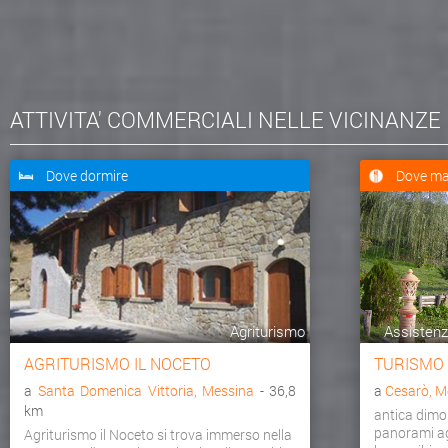
ATTIVITA' COMMERCIALI NELLE VICINANZE
Dove dormire
Dove ma
Agriturismo
Assistenza
AGRITURISMO IL NOCETO
TURISMO
a
Santa Domenica Vittoria, Messina
- 36,8
a
Cesarò, M
km
antica dimo
panorami agr
Agriturismo il Noceto si trova immerso nella