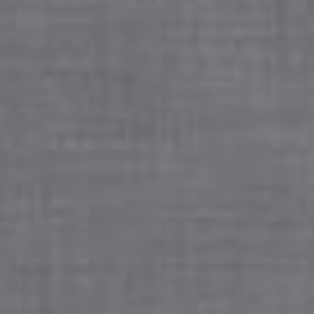
Dopo qualche decennio di totale abbandono, nel 1892, 
acquistata dall'ing. Giuseppe Pelleri che provvide a resta
mut� i connotati originari infatti ancora oggi presenta i c
dal restauro del 1895.
Fino al tutto il Settecento, la torre di Saraceni era col
distante circa 500 metri, tramite una galleria sotterranea.
annessa sono circondate da un grazioso villino, danno
sono in buone condizioni di conservazione, tanto da essere
Proprietari sono ancora, in parte, i discendenti della famigl
Fonte:
http://it.wikipedia....