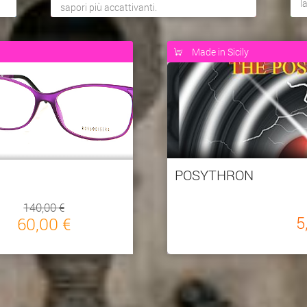
l
sapori più accattivanti.
Made in Sicily
POSYTHRON
140,00 €
5
60,00 €