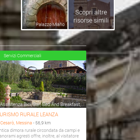
Scopri altre
risorse simili
Palazzo Miano
Servizi Commerciali
Assistenza Bici, Bar, Bed And Breakfast,...
URISMO RURALE LEANZA
a
Cesarò, Messina
- 56,9 km
ntica dimora rurale circondata da campi e
anorami agresti offre, inoltre, al visitatore