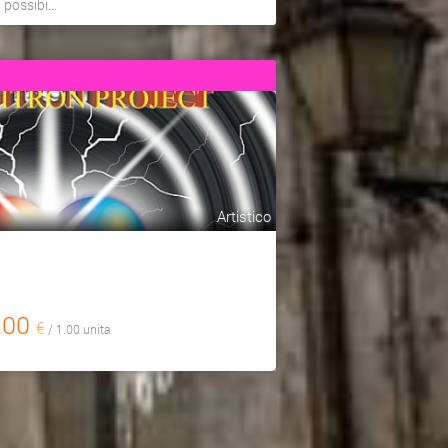
a possibi...
Artistico
,00
€
/ 1.00 unita