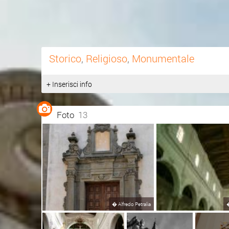
Storico
,
Religioso
,
Monumentale
+ Inserisci info
Foto
13
�
Alfredo Petralia