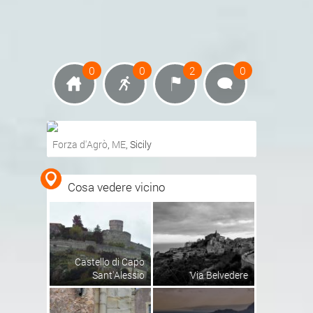
0
0
2
0
Forza d'Agrò
,
ME
, Sicily
Ottieni indicazioni stradali
Cosa vedere vicino
Visualizza mappa
Castello di Capo
Sant'Alessio
Via Belvedere