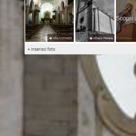
Scopri 
�
Alfio MONACO
�
Alfredo Petralia
+ Inserisci foto