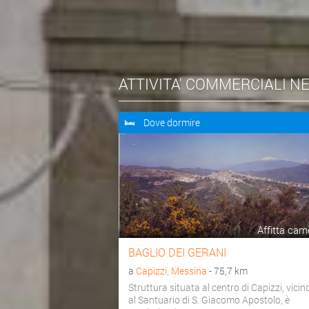
ATTIVITA' COMMERCIALI N
Dove dormire
Affitta cam
BAGLIO DEI GERANI
a
Capizzi, Messina
- 75,7 km
Struttura situata al centro di Capizzi, vicin
al Santuario di S. Giacomo Apostolo, è