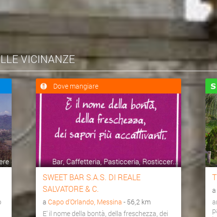
ELLE VICINANZE
Dove mangiare
ere
Bar, Caffetteria, Pasticceria, Rosticcer...
SWEET BAR S.A.S. DI REALE
T
SALVATORE & C.
o
a
Capo d'Orlando, Messina
- 56,2 km
a
p
E' il nome della bontà, della freschezza, dei