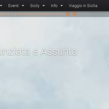
Eventi
Sicily
Info
Viaggio in Sicilia
vedere qui
Santissima Annunziata e Assunta
>
nziata e Assunta