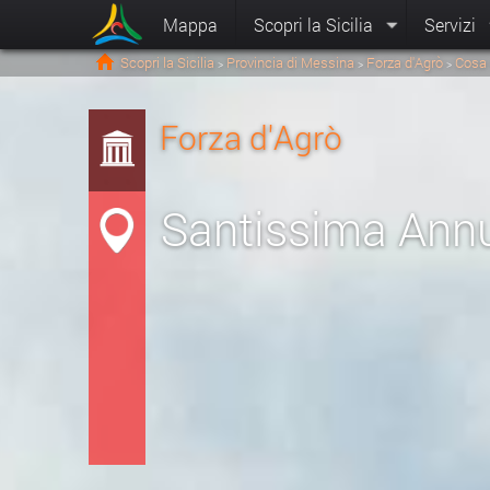
Mappa
Scopri la Sicilia
Servizi
Scopri la Sicilia
Provincia di Messina
Forza d'Agrò
Cosa 
>
>
>
Forza d'Agrò
Santissima Annu