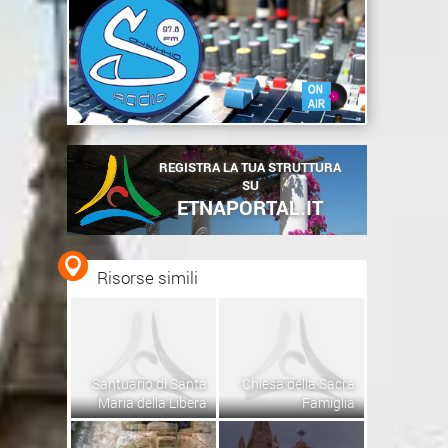
REGISTRA LA TUA STRUTTURA
SU
ETNAPORTAL.IT
Risorse simili
Santuario di Santa
Chiesa della Sacra
Maria della Libera
Famiglia