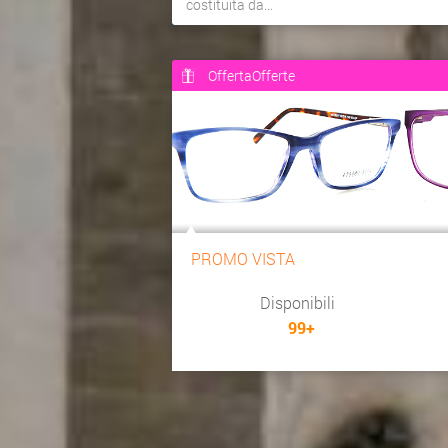
costituita da...
OffertaOfferte
PROMO VISTA
Disponibili
99+