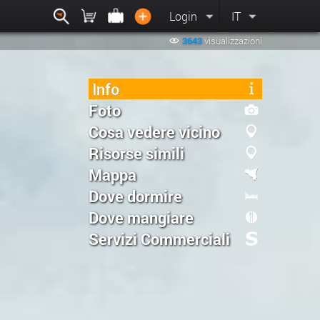
Login
IT
3643
visualizzazioni
Info
Foto
Cosa vedere vicino
Risorse simili
Mappa
Dove dormire
Dove mangiare
Servizi Commerciali