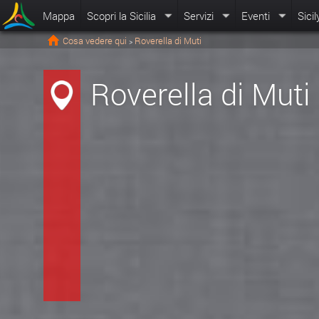
Mappa
Scopri la Sicilia
Servizi
Eventi
Sicil
Cosa vedere qui
Roverella di Muti
>
Roverella di Muti