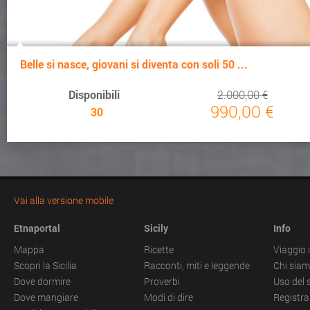
Belle si nasce, giovani si diventa con soli 50 ...
Disponibili
2.000,00 €
990,00 €
30
Vai alla versione mobile
Etnaportal
Sicily
Info
Mappa
Ricette
Viaggio i
Scopri la Sicilia
Racconti, miti e leggende
Chi sia
Dove dormire
Proverbi
Uso del 
Dove mangiare
Modi di dire
Registra