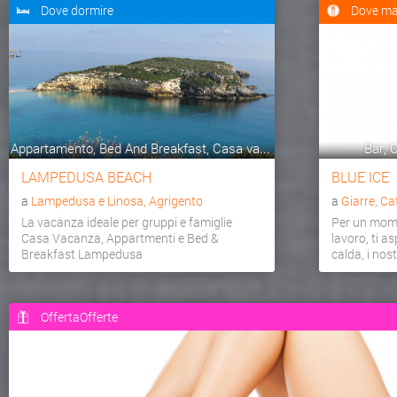
Dove dormire
Dove ma
Appartamento, Bed And Breakfast, Casa va...
Bar, C
LAMPEDUSA BEACH
BLUE ICE
a
Lampedusa e Linosa, Agrigento
a
Giarre, Ca
La vacanza ideale per gruppi e famiglie
Per un mome
Casa Vacanza, Appartmenti e Bed &
lavoro, ti a
Breakfast Lampedusa
calda, i nostr
OffertaOfferte