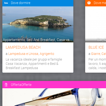
Dove dormire
Dove ma
Appartamento, Bed And Breakfast, Casa va...
Bar, C
LAMPEDUSA BEACH
BLUE ICE
a
Lampedusa e Linosa, Agrigento
a
Giarre, Ca
La vacanza ideale per gruppi e famiglie
Per un mome
Casa Vacanza, Appartmenti e Bed &
lavoro, ti a
Breakfast Lampedusa
calda, i nostr
OffertaOfferte