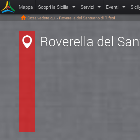
Mappa
Scopri la Sicilia
Servizi
Eventi
Sicil
Cosa vedere qui
Roverella del Santuario di Rifesi
>
Roverella del Sant