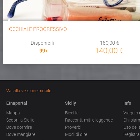
OCCHIALE PROGRESSIVO
Disponibili
180,00 €
140,00 €
99+
Vai alla versione mobile
Etnaportal
Sicily
Info
Mappa
Ricette
Viaggio i
Scopri la Sicilia
Racconti, miti e leggende
Chi sia
Dove dormire
Proverbi
Uso del 
Dove mangiare
Modi di dire
Registra