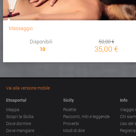
Massaggio
Disponibili
50,00 €
35,00 €
10
Vai alla versione mobile
Etnaportal
Sicily
Info
Mappa
Ricette
Viaggio i
Scopri la Sicilia
Racconti, miti e leggende
Chi sia
Dove dormire
Proverbi
Uso del 
Dove mangiare
Modi di dire
Registra