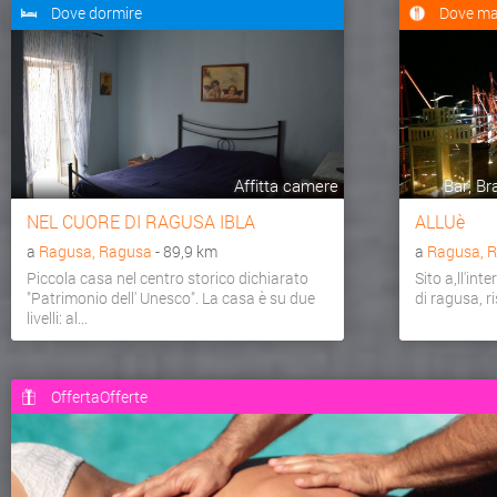
Dove dormire
Dove ma
Affitta camere
Bar, Bra
NEL CUORE DI RAGUSA IBLA
ALLUè
a
Ragusa, Ragusa
- 89,9 km
a
Ragusa, 
Piccola casa nel centro storico dichiarato
Sito a,ll'int
"Patrimonio dell' Unesco". La casa è su due
di ragusa, r
livelli: al...
OffertaOfferte