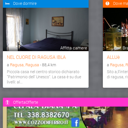
Dove dormire
Dove ma
Affitta camere
Bar, Bra
NEL CUORE DI RAGUSA IBLA
ALLUè
a
Ragusa, Ragusa
- 88,4 km
a
Ragusa, 
Piccola casa nel centro storico dichiarato
Sito a,ll'int
"Patrimonio dell' Unesco". La casa è su due
di ragusa, r
livelli: al...
OffertaOfferte