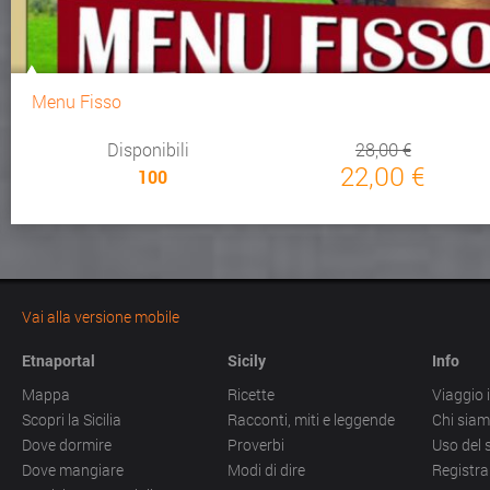
Menu Fisso
Disponibili
28,00 €
22,00 €
100
Vai alla versione mobile
Etnaportal
Sicily
Info
Mappa
Ricette
Viaggio i
Scopri la Sicilia
Racconti, miti e leggende
Chi sia
Dove dormire
Proverbi
Uso del 
Dove mangiare
Modi di dire
Registra