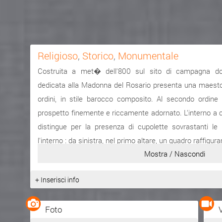
Religioso
,
Storico
,
Monumentale
Costruita a met� dell'800 sul sito di campagna do
dedicata alla Madonna del Rosario presenta una maestos
ordini, in stile barocco composito. Al secondo ordine
prospetto finemente e riccamente adornato. L'interno a cr
distingue per la presenza di cupolette sovrastanti le n
l'interno : da sinistra, nel primo altare, un quadro raffig
Mostra / Nascondi
appestati, del ragusano Lo Presti, nel secondo altare, de
del Purgatorio, nel terzo altare un dipinto della Madonn
+ Inserisci info
Martino ; nel transetto di sinistra un Sant'Antonio sopra 
con le immagini della Nativit� ; nell'abside di sin
Foto
settecentesco busto ligneo dell'Ecce Homo e due pitt