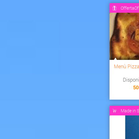
OffertaOf
Menù Pizz
Dispon
50
Made in S