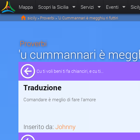
Mappa
Scopri la Sicilia
Servizi
Eventi
Sicil
sicily
Proverbi
'U Cummannari è megghiu ri futtiri
>
>
Proverbi
'u cummannari è megghiu
Cu ti voli beni ti fa chianciri, e cu ti...
Traduzione
Comandare è meglio di fare l'amore
Inserito da:
Johnny