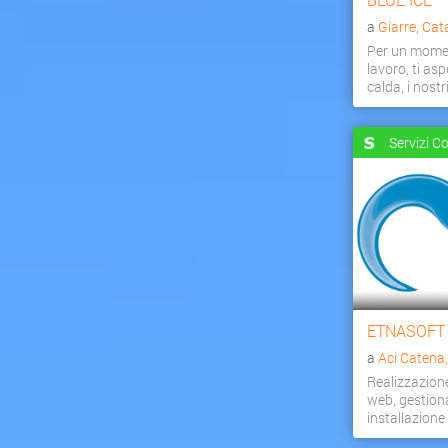
a
Giarre, Cat
Per un momen
lavoro, ti as
calda, i nostri 
Servizi C
ETNASOFT
a
Aci Catena
Realizzazion
web, gestiona
installazion