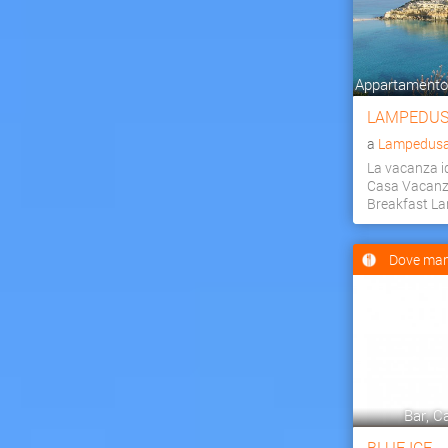
Appartamento,
LAMPEDUS
a
Lampedusa 
La vacanza id
Casa Vacanz
Breakfast L
Dove man
Bar, Ca
BLUE ICE