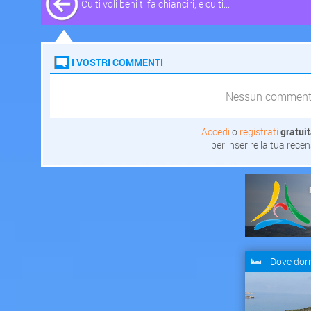
Cu ti voli beni ti fa chianciri, e cu ti...
I VOSTRI COMMENTI
Nessun commen
Accedi
o
registrati
gratui
per inserire la tua rece
Dove dor