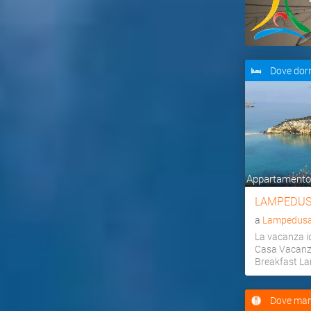
Dove dor
Appartamento,
LAMPEDUS
a
Lampedusa 
La vacanza id
Casa Vacanz
Breakfast L
Dove man