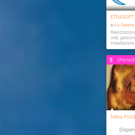
ETNASOFT
a
Aci Catena
Realizzazion
web, gestiona
installazion
OffertaOf
Menù Pizz
Dispon