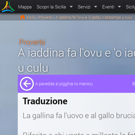
Mappa
Scopri la Sicilia
Servizi
Eventi
Sicil
sicily
Proverbi
A iaddina fa l'ovu e 'o iaddu c'abbampa u culu
>
>
Proverbi
A iaddina fa l'ovu e 'o
u culu
A paredda si pigghia ro manicu
B
Traduzione
La gallina fa l'uovo e al gallo bruci