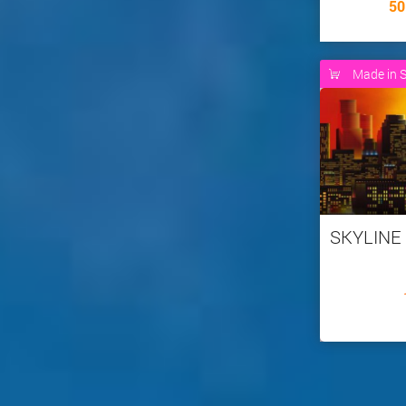
50
Made in S
SKYLINE