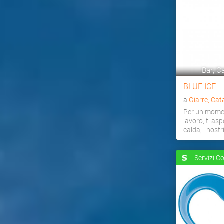
Bar, Ca
BLUE ICE
a
Giarre, Cat
Per un momen
lavoro, ti as
calda, i nostri 
Servizi C