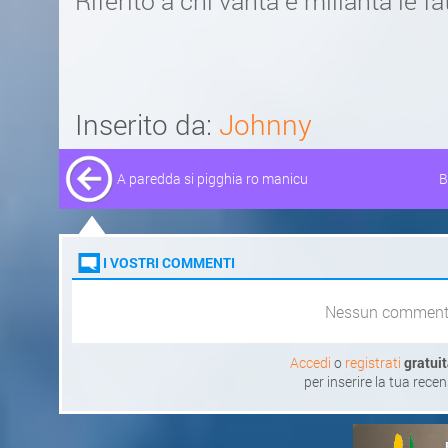
Riferito a chi vanta e millanta le fa
Inserito da:
Johnny
A paredda si pigghia ro manicu
B
I VOSTRI COMMENTI
Nessun commen
Accedi
o
registrati
gratui
per inserire la tua rece