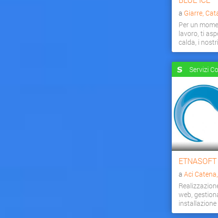
a
Giarre, Cat
Per un momen
lavoro, ti as
calda, i nostri 
Servizi C
ETNASOFT
a
Aci Catena
Realizzazion
web, gestiona
installazion