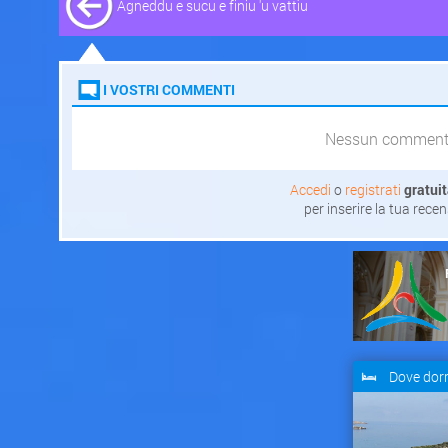
Agneddu e sucu e finiu 'u vattìu
I VOSTRI COMMENTI
Nessun commen
Accedi
o
registrati
gratui
per inserire la tua rece
Dove dor