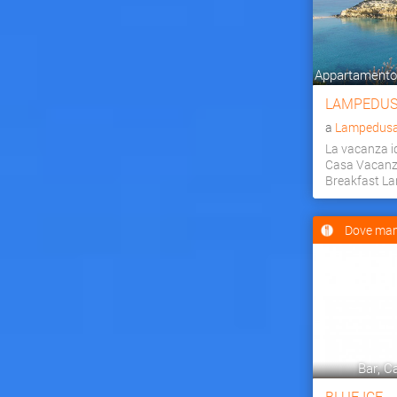
Appartamento,
LAMPEDUS
a
Lampedusa 
La vacanza id
Casa Vacanz
Breakfast L
Dove man
Bar, Ca
BLUE ICE