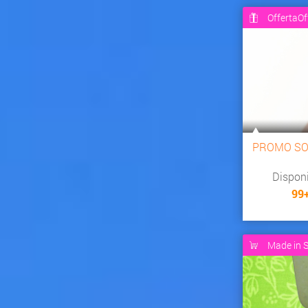
OffertaOf
PROMO SO
Dispon
99
Made in S