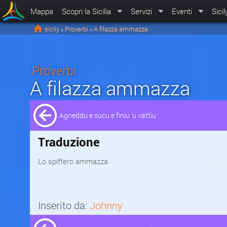
Mappa
Scopri la Sicilia
Servizi
Eventi
Sicil
sicily
Proverbi
A filazza ammazza
>
>
Proverbi
A filazza ammazza
Agneddu e sucu e finiu 'u vattìu
Traduzione
Lo spiffero ammazza
Inserito da:
Johnny