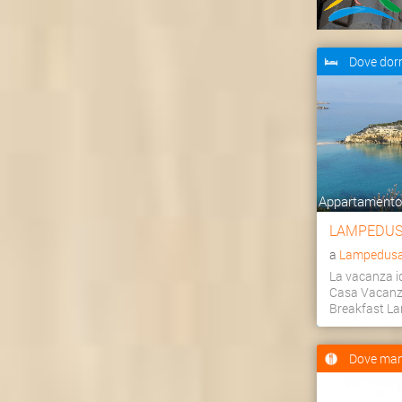
Dove dor
Appartamento,
LAMPEDUS
a
Lampedusa 
La vacanza id
Casa Vacanz
Breakfast L
Dove man