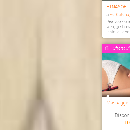
ETNASOFT
a
Aci Catena
Realizzazion
web, gestiona
installazion
OffertaOf
Massaggio
Dispon
10