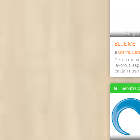
Bar, Ca
BLUE ICE
a
Giarre, Cat
Per un momen
lavoro, ti as
calda, i nostri 
Servizi C