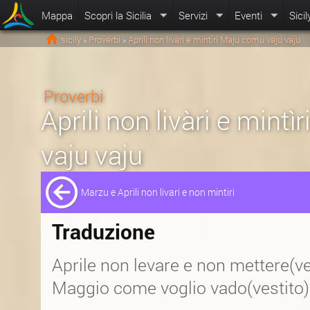
Mappa
Scopri la Sicilia
Servizi
Eventi
Sicil
sicily
Proverbi
Aprili non livàri e mintìri Maju comu vaju vaju
>
>
Proverbi
Aprili non livàri e mint
vaju vaju
Marzu e Aprili non livari e non mintiri
Traduzione
Aprile non levare e non mettere(ves
Maggio come voglio vado(vestito)