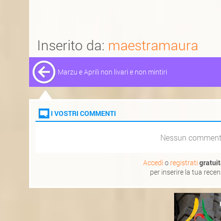
Inserito da:
maestramaura
Marzu e Aprili non livari e non mintiri
I VOSTRI COMMENTI
Nessun commen
Accedi
o
registrati
gratui
per inserire la tua rece