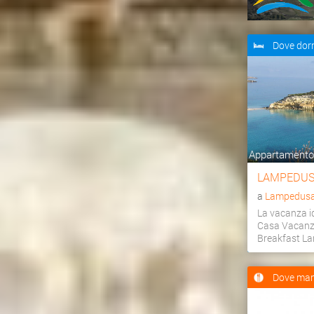
Dove dor
Appartamento,
LAMPEDUS
a
Lampedusa 
La vacanza id
Casa Vacanz
Breakfast L
Dove man