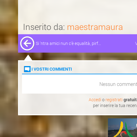
Inserito da:
maestramaura
Si 'ntra amici nun c'è equalità, pirf...
V
I VOSTRI COMMENTI
Nessun commen
Accedi
o
registrati
gratui
per inserire la tua rece