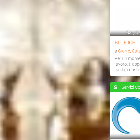
Bar, Ca
BLUE ICE
a
Giarre, Cat
Per un momen
lavoro, ti as
calda, i nostri 
Servizi C