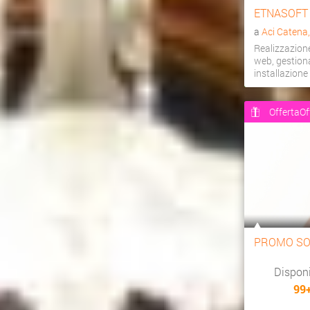
ETNASOFT
a
Aci Catena
Realizzazion
web, gestiona
installazion
OffertaOf
PROMO SO
Dispon
99