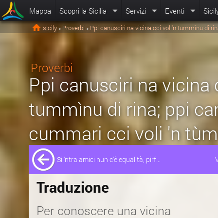
Mappa
Scopri la Sicilia
Servizi
Eventi
Sicil
sicily
Proverbi
Ppi canusciri na vicina cci voli'n tummìnu di ri
>
>
Proverbi
Ppi canusciri na vicina c
tummìnu di rina; ppi can
cummari cci voli 'n tùm
Si 'ntra amici nun c'è equalità, pirf...
V
Traduzione
Per conoscere una vicina