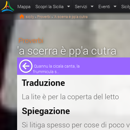
Mappa
Scopri la Sicilia
Servizi
Eventi
Sicil
sicily
Proverbi
'A scerra è pp'a cutra
>
>
Proverbi
'a scerra è pp'a cutra
Quannu la cicala canta, la
frummicula s...
Traduzione
La lite è per la coperta del letto
Spiegazione
Si litiga spesso per cose di poco 