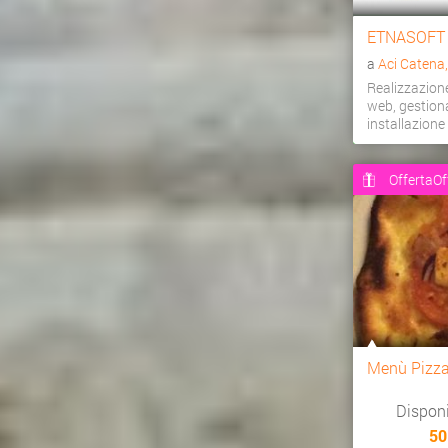
ETNASOFT
a
Aci Catena
Realizzazion
web, gestiona
installazion
OffertaOf
Menù Pizz
Dispon
50