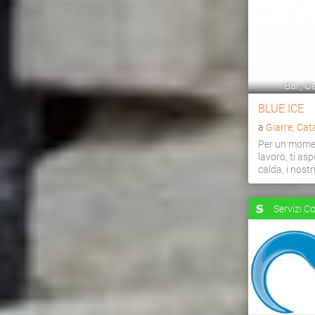
Bar, Ca
BLUE ICE
a
Giarre, Cat
Per un momen
lavoro, ti as
calda, i nostri 
Servizi C