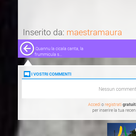
Inserito da:
maestramaura
Quannu la cicala canta, la
frummicula s...
I VOSTRI COMMENTI
Nessun commen
Accedi
o
registrati
gratui
per inserire la tua rece