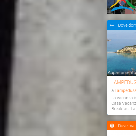
Dove dor
Appartamento,
LAMPEDUS
a
Lampedusa 
La vacanza id
Casa Vacanz
Breakfast L
Dove man