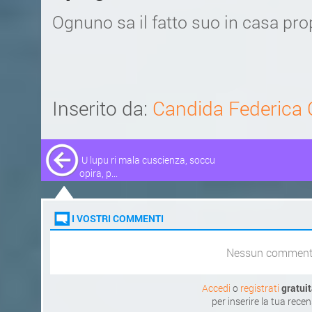
Ognuno sa il fatto suo in casa pro
Inserito da:
Candida Federica C
U lupu ri mala cuscienza, soccu
opira, p...
I VOSTRI COMMENTI
Nessun commen
Accedi
o
registrati
gratui
per inserire la tua rece