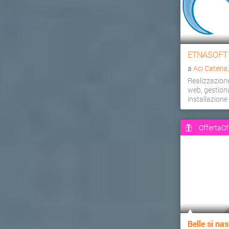
ETNASOFT
a
Aci Catena
Realizzazion
web, gestiona
installazion
OffertaOf
Belle si nas