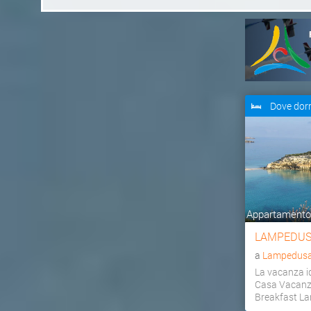
Dove dor
Appartamento,
LAMPEDUS
a
Lampedusa 
La vacanza id
Casa Vacanz
Breakfast L