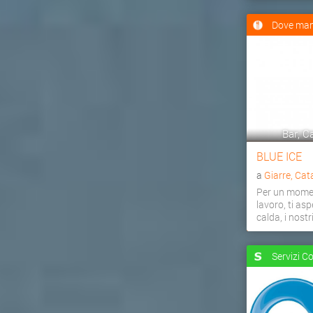
Dove man
Bar, Ca
BLUE ICE
a
Giarre, Cat
Per un momen
lavoro, ti as
calda, i nostri 
Servizi C