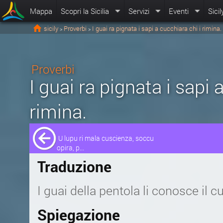
Mappa
Scopri la Sicilia
Servizi
Eventi
Sicil
sicily
Proverbi
I guai ra pignata i sapi a cucchiara chi i rimina.
>
>
Proverbi
I guai ra pignata i sapi 
rimina.
U lupu ri mala cuscienza, soccu
opira, p...
Traduzione
I guai della pentola li conosce il 
Spiegazione