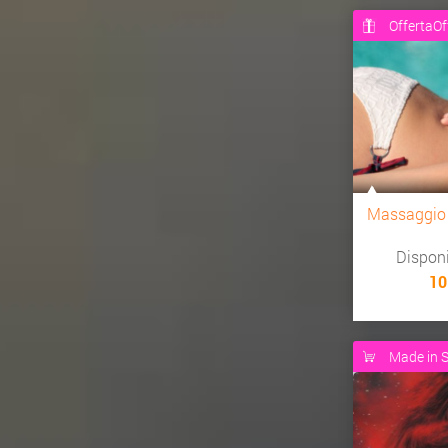
OffertaOf
Massaggio
Dispon
10
Made in S