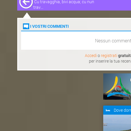
Cu travagghia, bivi acqua; cu nun
trav...
I VOSTRI COMMENTI
Nessun commen
Accedi
o
registrati
gratui
per inserire la tua rece
Dove dor