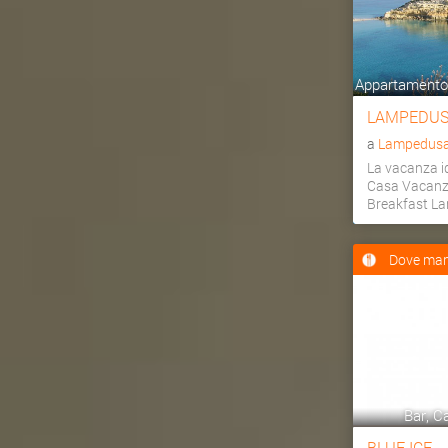
Appartamento,
LAMPEDUS
a
Lampedusa 
La vacanza id
Casa Vacanz
Breakfast L
Dove man
Bar, Ca
BLUE ICE