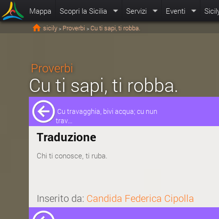
Mappa
Scopri la Sicilia
Servizi
Eventi
Sicil
sicily
Proverbi
Cu ti sapi, ti robba.
>
>
Proverbi
Cu ti sapi, ti robba.
Cu travagghia, bivi acqua; cu nun
trav...
Traduzione
Chi ti conosce, ti ruba.
Inserito da:
Candida Federica Cipolla