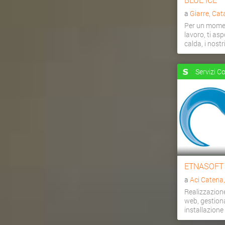
a
Giarre, Cat
Per un momen
lavoro, ti as
calda, i nostri 
Servizi C
ETNASOFT
a
Aci Catena
Realizzazion
web, gestiona
installazion