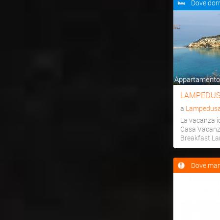
Dove dor
Appartamento,
LAMPEDUS
a
Lampedusa 
La vacanza id
Casa Vacanz
Breakfast L
Dove man