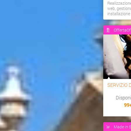
Realizzazion
web, gestiona
installazion
OffertaOf
SERVIZIO 
Dispon
99
Made in S