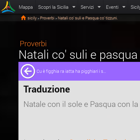
Mappa
Scopri la Sicilia
Servizi
Eventi
Sicil
sicily
Proverbi
Natali co' suli e Pasqua co' tizzuni.
>
>
Proverbi
Natali co' suli e pasqua 
Cu è figghia ra iatta ha pigghiari i s...
Traduzione
Natale con il sole e Pasqua con la