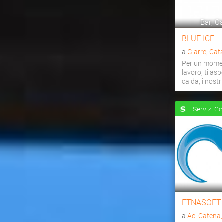
Bar, Ca
BLUE ICE
a
Giarre, Cat
Per un momen
lavoro, ti as
calda, i nostri 
Servizi C
ETNASOFT
a
Aci Catena