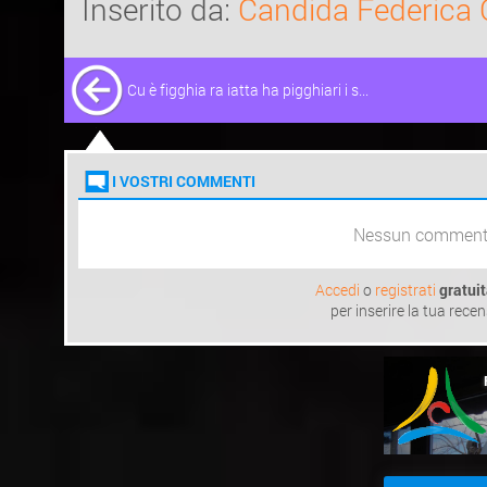
Inserito da:
Candida Federica C
Cu è figghia ra iatta ha pigghiari i s...
I VOSTRI COMMENTI
Nessun commen
Accedi
o
registrati
gratui
per inserire la tua rece