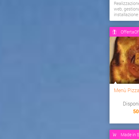
Realizzazion
web, gestiona
installazion
OffertaOf
Menù Pizz
Dispon
50
Made in S