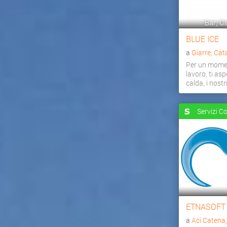
Bar, Ca
BLUE ICE
a
Giarre, Cat
Per un momen
lavoro, ti as
calda, i nostri 
Servizi C
ETNASOFT
a
Aci Catena