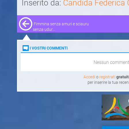
Inserito da:
Candida Federica C
Fimmina senza amuri e sciauru
senza udur...
I VOSTRI COMMENTI
Nessun commen
Accedi
o
registrati
gratui
per inserire la tua rece