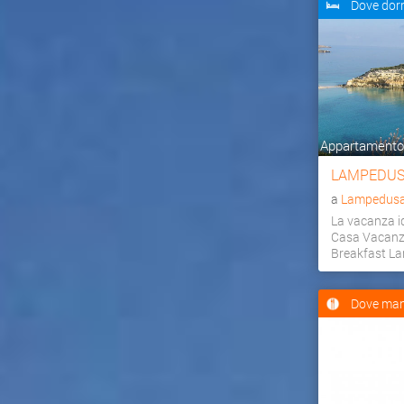
Dove dor
Appartamento,
LAMPEDUS
a
Lampedusa 
La vacanza id
Casa Vacanz
Breakfast L
Dove man