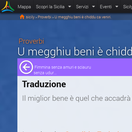
Mappa
Scopri la Sicilia
Servizi
Eventi
Sicil
sicily
Proverbi
U megghiu beni è chiddu ca veniri.
>
>
Proverbi
U megghiu beni è chiddu
Fimmina senza amuri e sciauru
senza udur...
Traduzione
Il miglior bene è quel che accadrà 