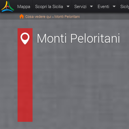
Mappa
Scopri la Sicilia
Servizi
Eventi
Sicil
Cosa vedere qui
Monti Peloritani
>
Monti Peloritani