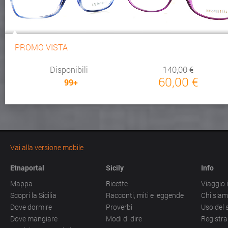
PROMO VISTA
Disponibili
140,00 €
60,00 €
99+
Vai alla versione mobile
Etnaportal
Sicily
Info
Mappa
Ricette
Viaggio i
Scopri la Sicilia
Racconti, miti e leggende
Chi sia
Dove dormire
Proverbi
Uso del 
Dove mangiare
Modi di dire
Registra