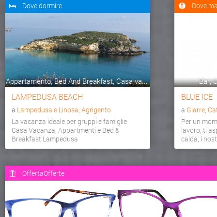
Dove dormire
Dove ma
Appartamento, Bed And Breakfast, Casa va...
Bar, C
LAMPEDUSA BEACH
BLUE ICE
a
Lampedusa e Linosa, Agrigento
a
Giarre, Ca
La vacanza ideale per gruppi e famiglie
Per un mome
Casa Vacanza, Appartmenti e Bed &
lavoro, ti a
Breakfast Lampedusa
calda, i nostr
OffertaOfferte