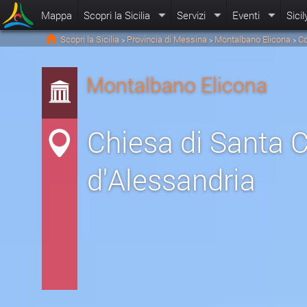
Mappa
Scopri la Sicilia
Servizi
Eventi
Sicil
Scopri la Sicilia
Provincia di Messina
Montalbano Elicona
Co
>
>
>
Montalbano Elicona
Chiesa di Santa 
d'Alessandria