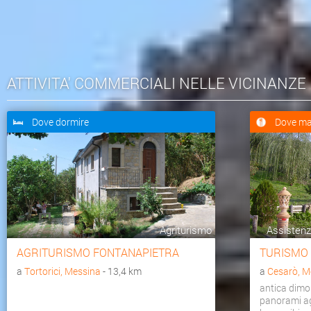
ATTIVITA' COMMERCIALI NELLE VICINANZE
Dove dormire
Dove ma
Agriturismo
Assistenza
AGRITURISMO FONTANAPIETRA
TURISMO
a
Tortorici, Messina
- 13,4 km
a
Cesarò, M
antica dimo
panorami agr