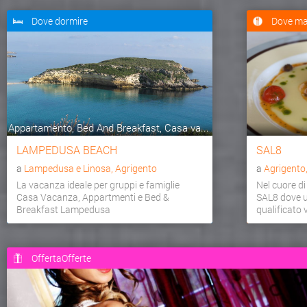
Dove dormire
Dove ma
Appartamento, Bed And Breakfast, Casa va...
LAMPEDUSA BEACH
SAL8
a
Lampedusa e Linosa, Agrigento
a
Agrigento
La vacanza ideale per gruppi e famiglie
Nel cuore di
Casa Vacanza, Appartmenti e Bed &
SAL8 dove u
Breakfast Lampedusa
qualificato v
OffertaOfferte