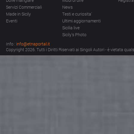
Dove mangiare
Modi di dire
Registra
Servizi Commerciali
News
Made in Sicily
Testi e curiosita'
Eventi
Ultimi aggiornamenti
Sicilia live
Sicily's Photo
Info :
info@etnaportal.it
Copyright 2026. Tutti i Diritti Riservati ai Singoli Autori - è vietata qu