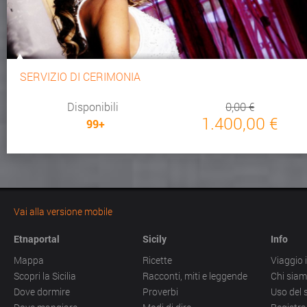
SERVIZIO DI CERIMONIA
Disponibili
0,00 €
1.400,00 €
99+
Vai alla versione mobile
Etnaportal
Sicily
Info
Mappa
Ricette
Viaggio i
Scopri la Sicilia
Racconti, miti e leggende
Chi sia
Dove dormire
Proverbi
Uso del 