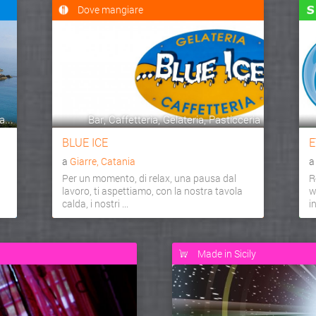
Dove mangiare
...
Bar, Caffetteria, Gelateria, Pasticceria
BLUE ICE
E
a
Giarre, Catania
Per un momento, di relax, una pausa dal
R
lavoro, ti aspettiamo, con la nostra tavola
w
calda, i nostri ...
i
Made in Sicily