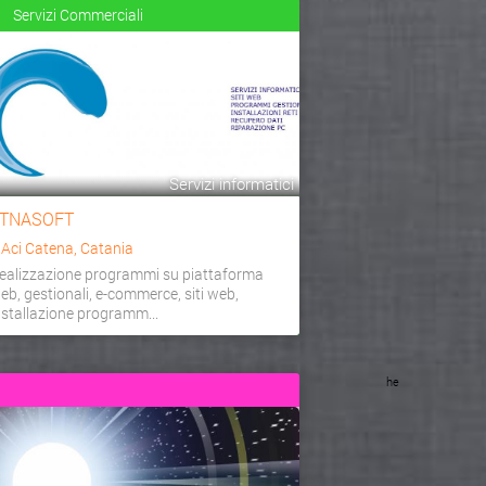
Servizi Commerciali
Servizi informatici
TNASOFT
a
Aci Catena, Catania
ealizzazione programmi su piattaforma
eb, gestionali, e-commerce, siti web,
nstallazione programm...
he