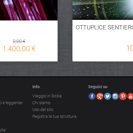
OTTUPLICE SENTIER
0,00 €
1
1.400,00 €
Info
Seguici su
Viaggio in Sicilia
ti e leggende
Chi siamo
Uso del sito
Registra la tua struttura
ita'