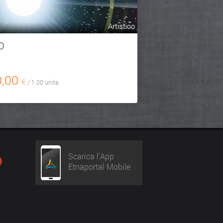
Artistico
O
0,00
€
/ 1.00 unita
Scarica l'App
Etnaportal Mobile