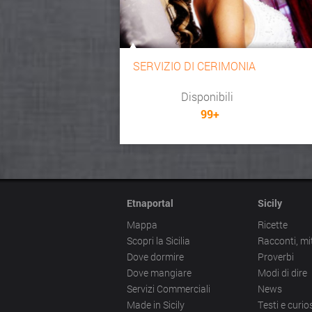
SERVIZIO DI CERIMONIA
Disponibili
99+
Etnaportal
Sicily
Mappa
Ricette
Scopri la Sicilia
Racconti, mi
Dove dormire
Proverbi
Dove mangiare
Modi di dire
Servizi Commerciali
News
Made in Sicily
Testi e curios