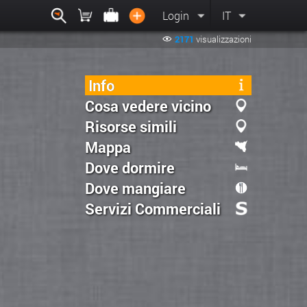
Login
IT
2171
visualizzazioni
Info
Cosa vedere vicino
Risorse simili
Mappa
Dove dormire
Dove mangiare
Servizi Commerciali