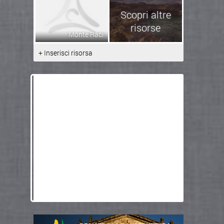
Scopri altre
risorse
Monte Raci
+ Inserisci risorsa