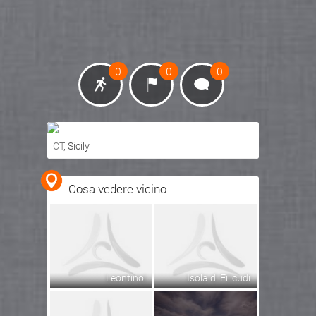
0
0
0
CT
, Sicily
Ottieni indicazioni stradali
Cosa vedere vicino
Visualizza mappa
Leontinoi
Isola di Filicudi