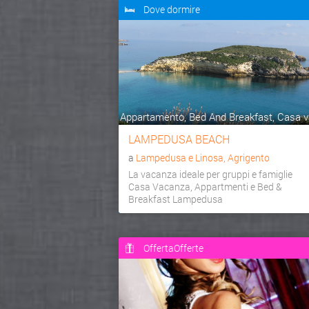
Dove dormire
Appartamento, Bed And Breakfast, Casa va
LAMPEDUSA BEACH
a
Lampedusa e Linosa, Agrigento
La vacanza ideale per gruppi e famiglie
Casa Vacanza, Appartmenti e Bed &
Breakfast Lampedusa
OffertaOfferte