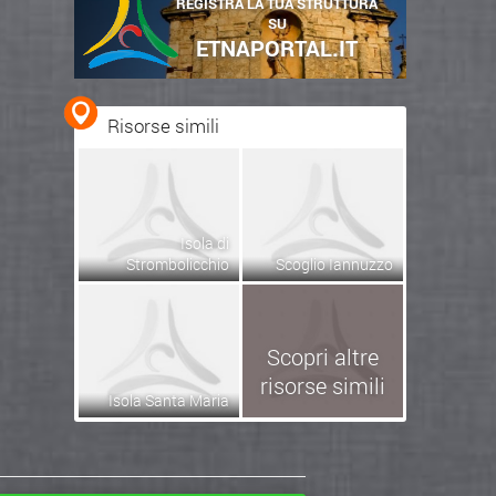
REGISTRA LA TUA STRUTTURA
SU
ETNAPORTAL.IT
Risorse simili
Isola di
Strombolicchio
Scoglio Iannuzzo
Scopri altre
risorse simili
Isola Santa Maria