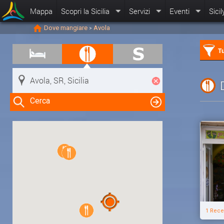
Mappa
Scopri la Sicilia
Servizi
Eventi
Sicil
Dove mangiare
Avola
>
Tu
Cerca
Clicca su una risorsa nella mappa
per visualizzare le informazioni
1 Rece