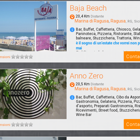
Baja Beach
20,4 Km
Distante
Marina di Ragusa
,
Ragusa
, RG, Sici
Bar, Buffet, Caffetteria, Chiosco, Gela
Paninoteca, Pizzeria, Ristorante, Sta
balneare, Stuzzicheria, Trattoria, Wi
è il sogno di un'estate che vorrei non p
mai
Stabilimento balneare con ristorazio
Conta
pesce, apericena sulla spiaggia,even
nsioni
per...
Anno Zero
20,5 Km
Distante
Marina di Ragusa
,
Ragusa
, RG, Sici
Bar, Buffet, Caffetteria, Cibo da Aspor
Gastronomia, Gelateria, Pizzeria, Piz
d'asporto, Preparati Gastronomia, Ris
Ricevimenti, Street food, Stuzzicheria
Wine Bar
Conta
Riastorante con ampio dehors vista
nsioni