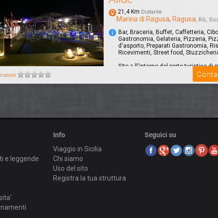
21,4 Km
Distante
Marina di Ragusa
,
Ragusa
, RG, Sici
Bar, Braceria, Buffet, Caffetteria, Cib
Gastronomia, Gelateria, Pizzeria, Piz
d'asporto, Preparati Gastronomia, Ris
Ricevimenti, Street food, Stuzzicheri
Sito a,ll'interno del porto turistico di 
Conta
ragusa, ristorante sulla spiaggia.
nsioni
Info
Seguici su
Viaggio in Sicilia
ti e leggende
Chi siamo
Uso del sito
Registra la tua struttura
sita'
ornamenti