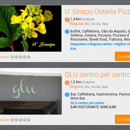
U' Sinapu Osteria Pizz
1,4 Km
Distante
Ragusa
, RG, Sicilia, Italy
Buffet, Caffetteria, Cibo da Asporto,
Grilleria, Osteria, Pizzeria, Pizzeria d
Ristorante, Street food, Trattoria, Wi
Degustare a Ragusa centro i migliori ci
Km.
La nostra cucina tende a valorizzar
Conta
offendere il cibo.La semplicità e tan
nsioni
fanno la d...
GLU centro per centr
1,5 Km
Distante
Ragusa
, RG, Sicilia, Italy
Bar, Caffetteria, Gastronomia, Panino
Wine Bar
GLU centro per centro
BAR RISTORANTE WINE-BAR
Conta
nsioni