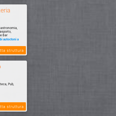
eria
 Gastronomia,
'asporto,
ne Bar
bi autoctoni a
e senza
tta struttura
to Amore
o
teca, Pub,
tta struttura