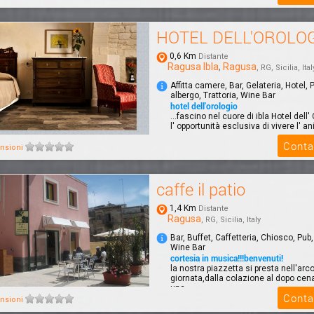
HOTEL DELL'OROLO
0,6 Km
Distante
Ragusa Ibla
,
Ragusa
, RG, Sicilia, Ital
Affitta camere, Bar, Gelateria, Hotel,
albergo, Trattoria, Wine Bar
hotel dell'orologio
...fascino nel cuore di ibla Hotel dell'
l' opportunità esclusiva di vivere l' an
Conta
nsioni
caffe il patio
1,4 Km
Distante
Ragusa
, RG, Sicilia, Italy
Bar, Buffet, Caffetteria, Chiosco, Pub
Wine Bar
cortesia in musica!!!benvenuti!
la nostra piazzetta si presta nell'arco
giornata,dalla colazione al dopo ce
una ...
Conta
nsioni