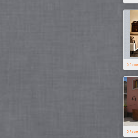
0 Rece
0 Rece