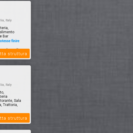
lia, Italy
teria,
bilimento
ne Bar
otesse finire
ne a base di
tta struttura
ti a tema
lia, Italy
to,
zeria
torante, Sala
, Trattoria,
tta struttura
 mare