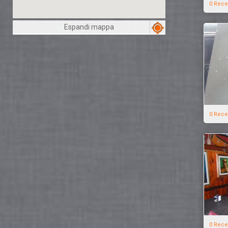
0 Rece
Espandi mappa
0 Rece
0 Rece