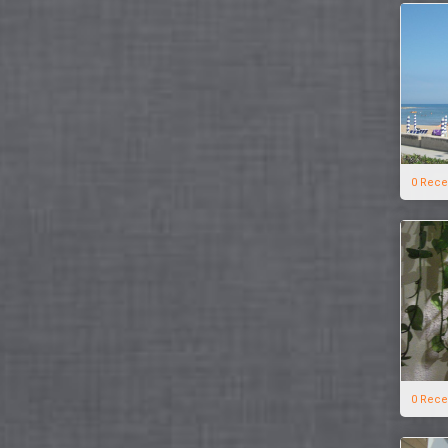
0 Rece
0 Rece