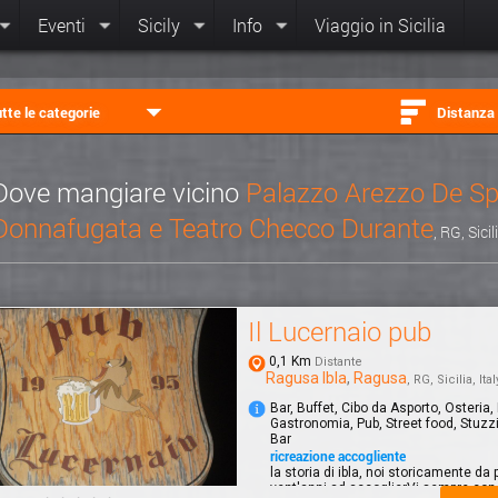
Eventi
Sicily
Info
Viaggio in Sicilia
tte le categorie
Distanza
Dove mangiare vicino
Palazzo Arezzo De Sp
Donnafugata e Teatro Checco Durante
, RG, Sicil
Il Lucernaio pub
0,1 Km
Distante
Ragusa Ibla
,
Ragusa
, RG, Sicilia, Ital
Bar, Buffet, Cibo da Asporto, Osteria,
Gastronomia, Pub, Street food, Stuzz
Bar
ricreazione accogliente
la storia di ibla, noi storicamente da p
vent'anni ad accoglierVi sempre con 