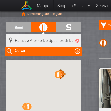
Mappa
Scopri la Sicilia
Servizi
Dove mangiare
Ragusa
>
Tu
Cerca
Clicca su una risorsa nella mappa
per visualizzare le informazioni