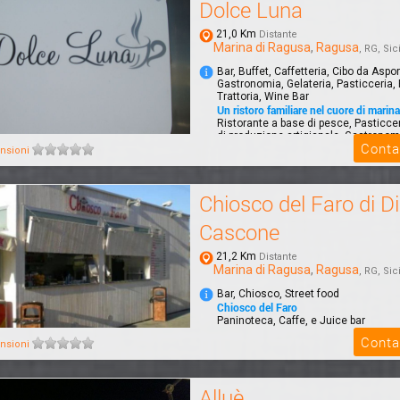
Dolce Luna
21,0 Km
Distante
Marina di Ragusa
,
Ragusa
, RG, Sici
Bar, Buffet, Caffetteria, Cibo da Aspor
Gastronomia, Gelateria, Pasticceria, 
Trattoria, Wine Bar
Un ristoro familiare nel cuore di marin
Ristorante a base di pesce, Pasticcer
di produzione artigianale, Gastronomi
Conta
nsioni
Chiosco del Faro di D
Cascone
21,2 Km
Distante
Marina di Ragusa
,
Ragusa
, RG, Sici
Bar, Chiosco, Street food
Chiosco del Faro
Paninoteca, Caffe, e Juice bar
Conta
nsioni
Alluè