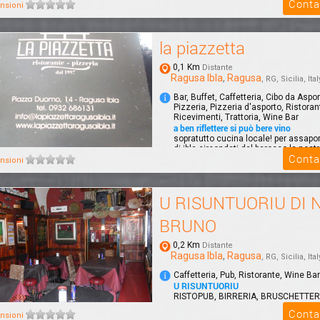
Conta
degusta...
nsioni
la piazzetta
0,1 Km
Distante
Ragusa Ibla
,
Ragusa
, RG, Sicilia, Ital
Bar, Buffet, Caffetteria, Cibo da Aspor
Pizzeria, Pizzeria d'asporto, Ristoran
Ricevimenti, Trattoria, Wine Bar
a ben riflettere si può bere vino
sopratutto cucina locale! per assapo
di ibla circondati dal barocco la nost
Conta
nsioni
U RISUNTUORIU DI 
BRUNO
0,2 Km
Distante
Ragusa Ibla
,
Ragusa
, RG, Sicilia, Ital
Caffetteria, Pub, Ristorante, Wine Bar
U RISUNTUORIU
RISTOPUB, BIRRERIA, BRUSCHETTER
SPAGHETTERIA, CAFFETTERIA.
Conta
nsioni