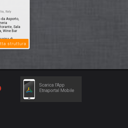
lia, Italy
o da Asporto,
zeria
torante, Sala
a, Wine Bar
marina di
tta struttura
Scarica l'App
Etnaportal Mobile