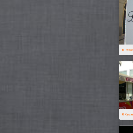
0 Rece
0 Rece