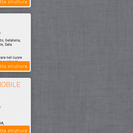
tta struttura
y
to, Gelateria,
te, Sala
rare nel cuore
ra cucina m...
tta struttura
NOBILE
y
IA,
tta struttura