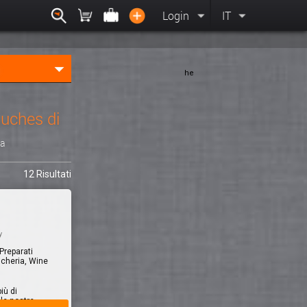
Login
IT
he
uches di
ia
12 Risultati
y
 Preparati
icheria, Wine
iù di
le nostre