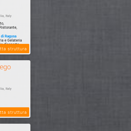
lia, Italy
to,
Ristorante,
a di Ragusa
ia e Gelateria
a d'asporto...
tta struttura
iego
lia, Italy
tta struttura