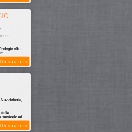
GIO
y
 Paese
 Orologio offre
im...
tta struttura
, Stuzzicheria,
 della
na musicale ad
tta struttura