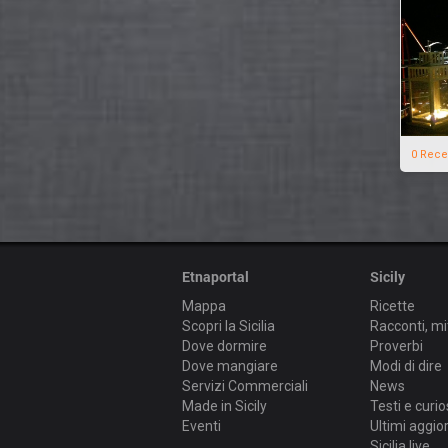
0 Rece
Etnaportal
Sicily
Mappa
Ricette
Scopri la Sicilia
Racconti, mi
Dove dormire
Proverbi
Dove mangiare
Modi di dire
Servizi Commerciali
News
Made in Sicily
Testi e curio
Eventi
Ultimi aggi
Sicilia live