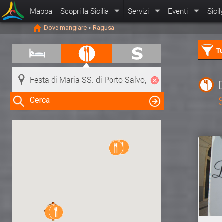
Mappa
Scopri la Sicilia
Servizi
Eventi
Sicil
Dove mangiare
Ragusa
>
Tu
Cerca
Clicca su una risorsa nella mappa
per visualizzare le informazioni