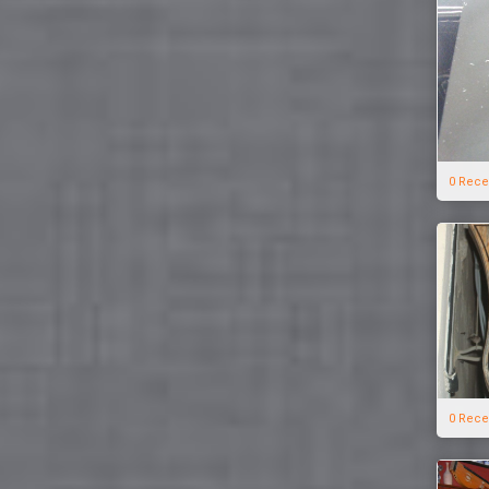
0 Rece
0 Rece