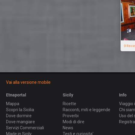
0 Rece
Vai alla versione mobile
Etnaportal
Sicily
Info
Mappa
Ricette
Viaggio i
Scopri la Sicilia
Racconti, miti e leggende
Chi sia
Dove dormire
Proverbi
Uso del 
Dove mangiare
Modi di dire
Registra
Servizi Commerciali
News
Made in Sicily
Testi e curiosita'