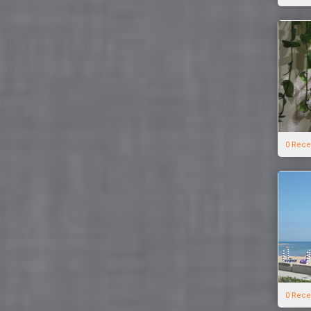
0 Rece
0 Rece