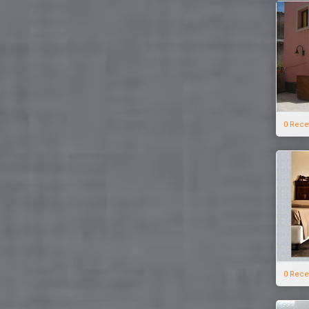
0 Rece
0 Rece