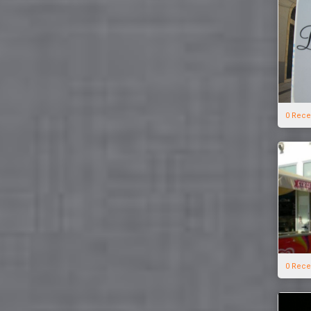
0 Rece
0 Rece