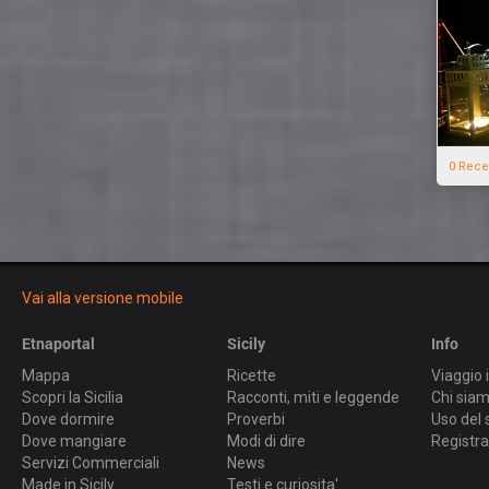
0 Rece
Vai alla versione mobile
Etnaportal
Sicily
Info
Mappa
Ricette
Viaggio i
Scopri la Sicilia
Racconti, miti e leggende
Chi sia
Dove dormire
Proverbi
Uso del 
Dove mangiare
Modi di dire
Registra
Servizi Commerciali
News
Made in Sicily
Testi e curiosita'