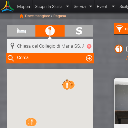
Mappa
Scopri la Sicilia
Servizi
Eventi
Sicil
Dove mangiare
Ragusa
>
Tu
Cerca
Clicca su una risorsa nella mappa
per visualizzare le informazioni