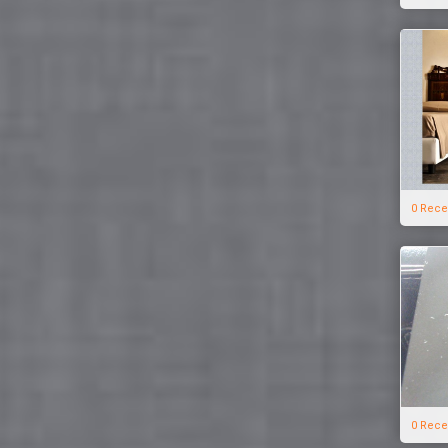
0 Rece
0 Rece