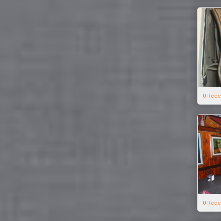
0 Rece
0 Rece