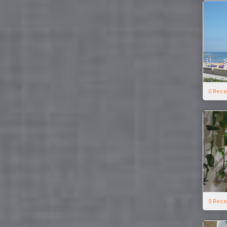
0 Rece
0 Rece