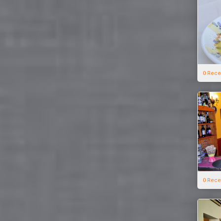
0 Rece
0 Rece