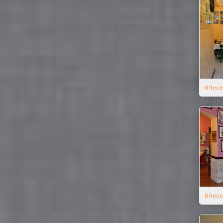
0 Rece
0 Rece