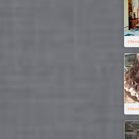
0 Rece
0 Rece