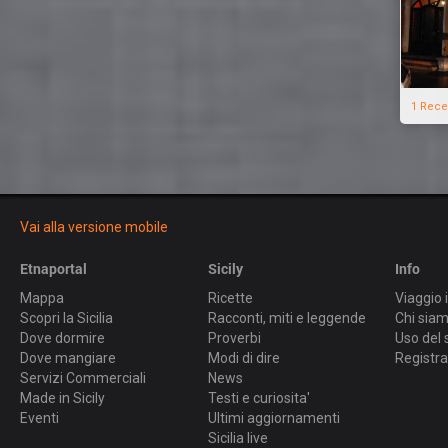
1 Rece
Vai alla versione mobile
Etnaportal
Sicily
Info
Mappa
Ricette
Viaggio i
Scopri la Sicilia
Racconti, miti e leggende
Chi sia
Dove dormire
Proverbi
Uso del 
Dove mangiare
Modi di dire
Registra
Servizi Commerciali
News
Made in Sicily
Testi e curiosita'
Eventi
Ultimi aggiornamenti
Sicilia live