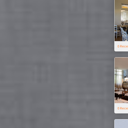
0 Rece
0 Rece