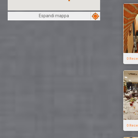
Espandi mappa
0 Rece
0 Rece