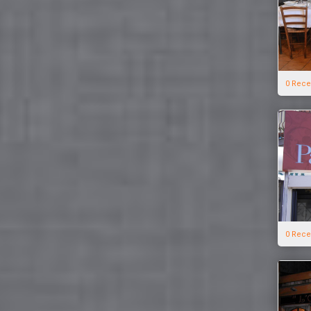
0 Rece
0 Rece