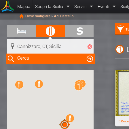
Mappa
Scopri la Sicilia
Servizi
Eventi
Sicil
Dove mangiare
Aci Castello
>
Tu
Cerca
Clicca su una risorsa nella mappa
per visualizzare le informazioni
0 Rece