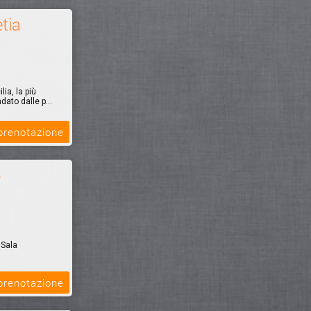
tia
ia, la più
ato dalle p...
 prenotazione
o
 Sala
el & Spa,
 prenotazione
i 100 metri