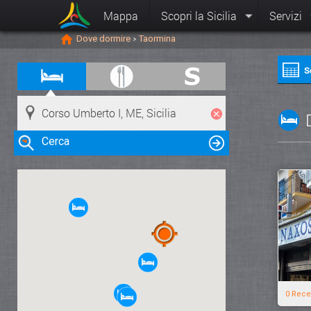
Mappa
Scopri la Sicilia
Servizi
Dove dormire
Taormina
>
S
Cerca
Clicca su una risorsa nella mappa
per visualizzare le informazioni
0 Rece