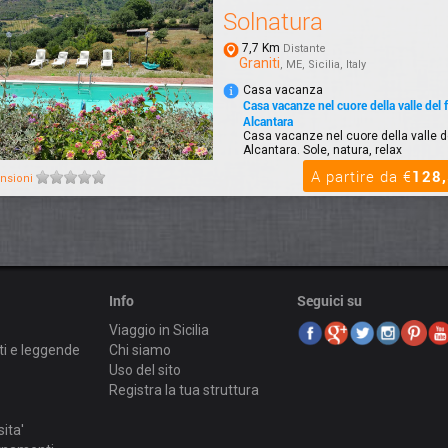
Solnatura
7,7 Km
Distante
Graniti
, ME, Sicilia, Italy
Casa vacanza
Casa vacanze nel cuore della valle del 
Alcantara
Casa vacanze nel cuore della valle d
Alcantara. Sole, natura, relax
A partire da €
128
nsioni
Info
Seguici su
Viaggio in Sicilia
ti e leggende
Chi siamo
Uso del sito
Registra la tua struttura
sita'