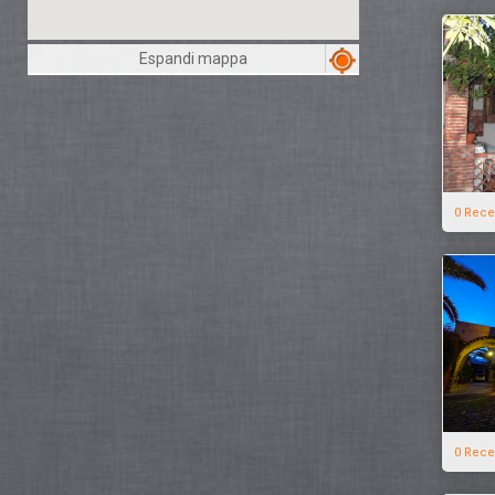
Espandi mappa
0 Rece
0 Rece