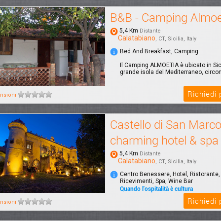
B&B - Camping Almoe
5,4 Km
Distante
Calatabiano
, CT, Sicilia, Italy
Bed And Breakfast, Camping
Il Camping ALMOETIA è ubicato in Sicil
grande isola del Mediterraneo, circond
Richiedi
nsioni
Castello di San Marc
charming hotel & spa
5,4 Km
Distante
Calatabiano
, CT, Sicilia, Italy
Centro Benessere, Hotel, Ristorante,
Ricevimenti, Spa, Wine Bar
Quando l'ospitalità è cultura
Il Castello di San Marco charming hot
Richiedi
nsioni
immerso in un parco di 4 ettari, a sol
dal...