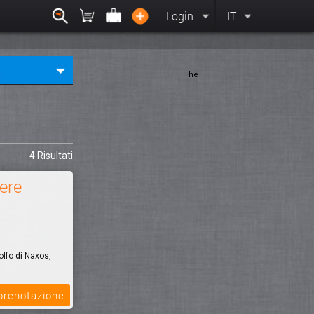
Login
IT
he
4 Risultati
ere
lfo di Naxos,
 prenotazione