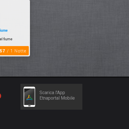
fiume
el fiume
,57
/ 1 Notte
Scarica l'App
Etnaportal Mobile