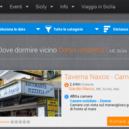
Eventi
Sicily
Info
Viaggio in Sicilia
eleziona le date
Tutte le categorie
Distanza
Dove dormire vicino
Corso Umberto I
, ME, Sicilia
Taverna Naxos - Cam
2,4 Km
Distante
Giardini Naxos
, ME, Sicilia, Italy
Affitta camere
Camere mobiliate - Zimmer
Camere con vista sul meraviglioso go
di fronte al mare
Richiedi
nsioni