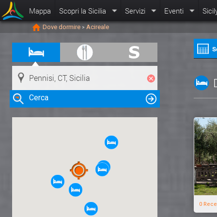
Mappa
Scopri la Sicilia
Servizi
Eventi
Sicil
Dove dormire
Acireale
>
S
Cerca
Clicca su una risorsa nella mappa
per visualizzare le informazioni
0 Rece