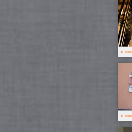
0 Rece
0 Rece