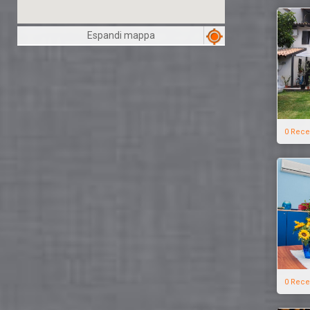
Espandi mappa
0 Rece
0 Rece