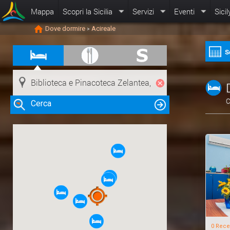
Mappa
Scopri la Sicilia
Servizi
Eventi
Sicil
Dove dormire
Acireale
>
S
C
Cerca
Clicca su una risorsa nella mappa
per visualizzare le informazioni
0 Rece