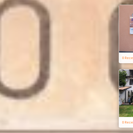
0 Rece
0 Rece