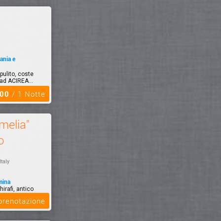
ania e
pulito, coste
 ad ACIREA...
,00
/ 1 Notte
melia"
o
Italy
mina
irafi, antico
cia sullo s...
 prenotazione