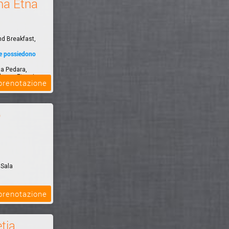
a Etna
nd Breakfast,
he possiedono
a Pedara,
lcano Etna, in
 prenotazione
o
 Sala
el & Spa,
 prenotazione
i 100 metri
tia