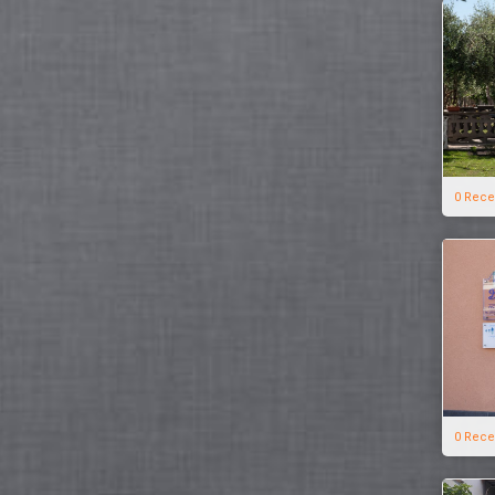
0 Rece
0 Rece