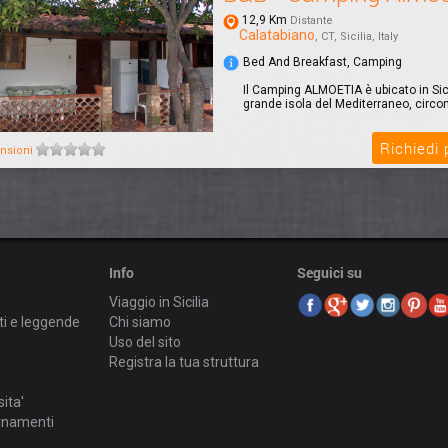
12,9 Km
Distante
Calatabiano
, CT, Sicilia, Italy
Bed And Breakfast, Camping
Il Camping ALMOETIA è ubicato in Sicil
grande isola del Mediterraneo, circond
Richiedi
nsioni
Info
Seguici su
Viaggio in Sicilia
ti e leggende
Chi siamo
Uso del sito
Registra la tua struttura
sita'
ornamenti