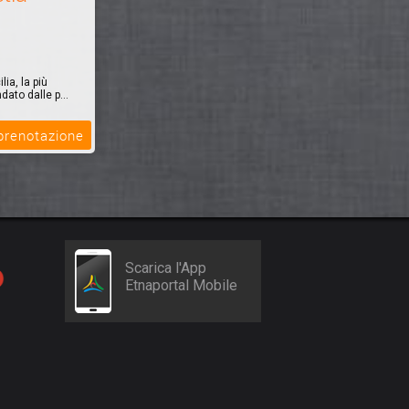
ia, la più
ato dalle p...
 prenotazione
Scarica l'App
Etnaportal Mobile