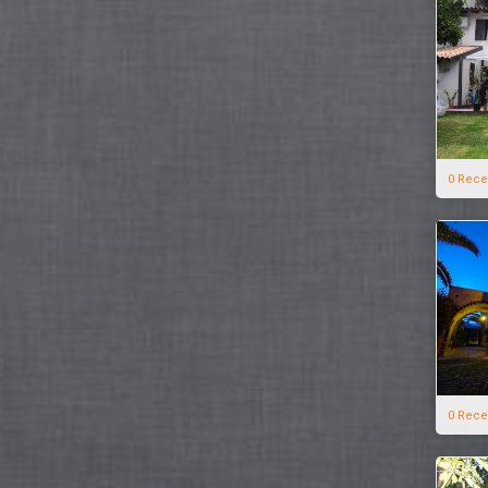
0 Rece
0 Rece