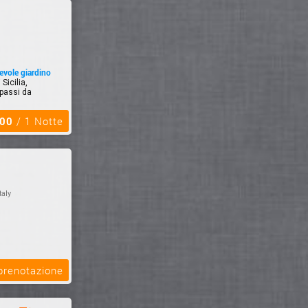
tevole giardino
Sicilia,
 passi da
,00
/ 1 Notte
taly
 prenotazione