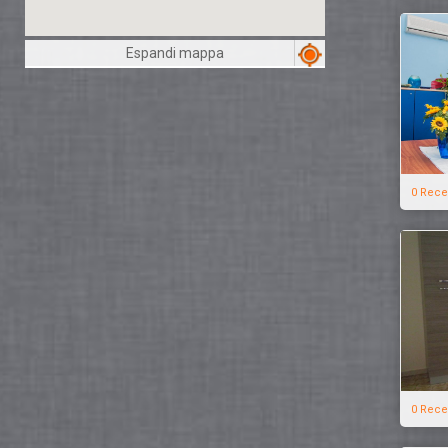
Espandi mappa
0 Rece
0 Rece