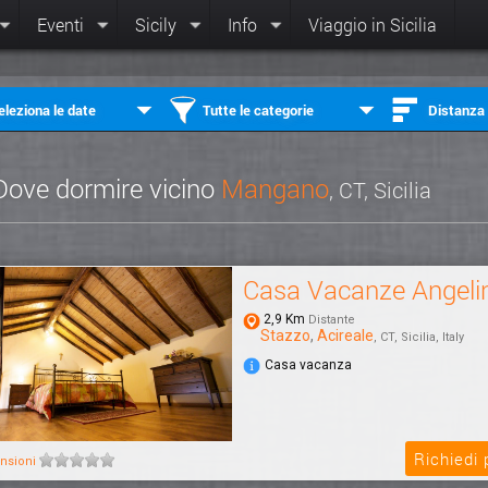
Eventi
Sicily
Info
Viaggio in Sicilia
eleziona le date
Tutte le categorie
Distanza
Dove dormire vicino
Mangano
, CT, Sicilia
Casa Vacanze Angeli
2,9 Km
Distante
Stazzo
,
Acireale
, CT, Sicilia, Italy
Casa vacanza
Richiedi
nsioni