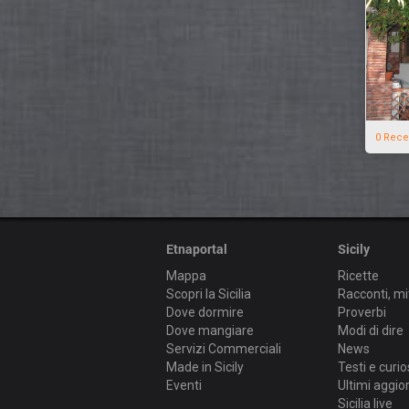
0 Rece
Etnaportal
Sicily
Mappa
Ricette
Scopri la Sicilia
Racconti, mi
Dove dormire
Proverbi
Dove mangiare
Modi di dire
Servizi Commerciali
News
Made in Sicily
Testi e curio
Eventi
Ultimi aggi
Sicilia live