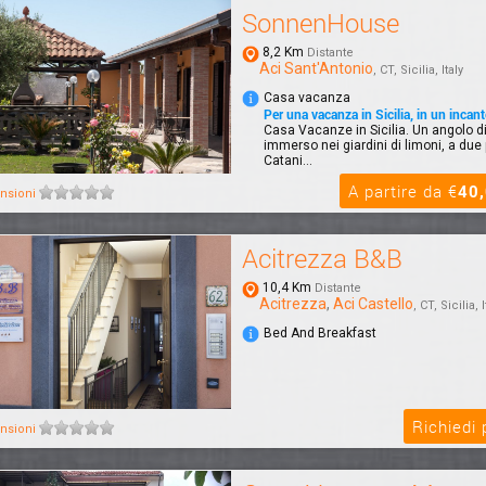
SonnenHouse
8,2 Km
Distante
Aci Sant'Antonio
, CT, Sicilia, Italy
Casa vacanza
Per una vacanza in Sicilia, in un incan
Casa Vacanze in Sicilia. Un angolo di 
immerso nei giardini di limoni, a due
Catani...
A partire da €
40
nsioni
Acitrezza B&B
10,4 Km
Distante
Acitrezza
,
Aci Castello
, CT, Sicilia, I
Bed And Breakfast
Richiedi
nsioni