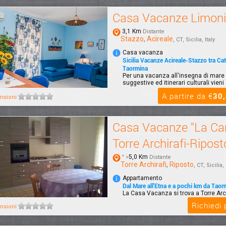
Casa Vacanze Limoni
3,1 Km
Distante
Stazzo
,
Acireale
, CT, Sicilia, Italy
Casa vacanza
Sicilia Vacanze Acireale-Stazzo tra Cat
Taormina
Per una vacanza all'insegna di mare 
suggestive ed itinerari culturali vieni
A partire da €
30
nsioni
Casa Vacanze "La Ca
Torre Archirafi-Ripost
5,0 Km
" >
Distante
Torre Archirafi
,
Riposto
, CT, Sicilia, 
Appartamento
Dal Mare all'Etna e a pochi km da Taor
La Casa Vacanza si trova a Torre Arch
borgo marinaro di Riposto che si affac
Richiedi
nsioni