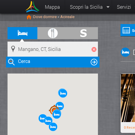
Mappa
Scopri la Sicilia
Servizi
Dove dormire
Acireale
>
S
Cerca
Clicca su una risorsa nella mappa
per visualizzare le informazioni
0 Rece