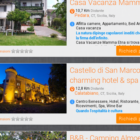
Casa Vacanza Mamm
10,7 Km
Distante
Pedara
, CT, Sicilia, Italy
Affitta camere, Appartamento, Bed A
Casa vacanza
La natura dipinge capolavori inediti c
la firma dell'infinito.
Casa Vacanze Mamma Etna si trova 
paese caratteristico alle falde del Vu
Richiedi
prov...
nsioni
Castello di San Marc
charming hotel & spa
12,8 Km
Distante
Calatabiano
, CT, Sicilia, Italy
Centro Benessere, Hotel, Ristorante,
Ricevimenti, Spa, Wine Bar
Quando l'ospitalità è cultura
Il Castello di San Marco charming hot
Richiedi
nsioni
immerso in un parco di 4 ettari, a sol
dal...
B&B - Camping Almoe