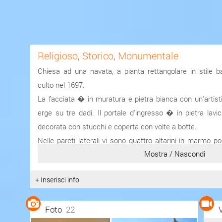
Religioso
,
Storico
,
Monumentale
Chiesa ad una navata, a pianta rettangolare in stile ba
culto nel 1697.
La facciata � in muratura e pietra bianca con un'artist
erge su tre dadi. Il portale d'ingresso � in pietra lav
decorata con stucchi e coperta con volte a botte.
Nelle pareti laterali vi sono quattro altarini in marmo po
Mostra / Nascondi
pietra di Taormina. Tre altarini sono abbelliti da te
raffiguranti la "Madonna della Lettera", "l'Immacolata" e
+ Inserisci info
San Francesco".
Il tabernacolo � in legno scolpito, decorato in oro zecchi
Foto
22
Fonte:
http://www.comune.ca...
Ins