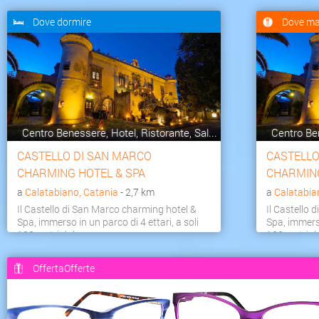
Dove dormire
Dove ma
Centro Benessere, Hotel, Ristorante, Sal...
Centro Ben
CASTELLO DI SAN MARCO
CASTELLO
CHARMING HOTEL & SPA
CHARMING
a
Calatabiano, Catania
- 2,7 km
a
Calatabia
Il Castello di San Marco charming hotel &
Il Castello 
Spa, immerso in un parco di 4 ettari, a soli
Spa, immerso
100 metri dal...
100 metri dal
OffertaOfferte