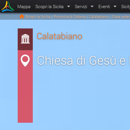
Mappa
Scopri la Sicilia
Servizi
Eventi
Sicil
Scopri la Sicilia
Provincia di Catania
Calatabiano
Cosa veder
>
>
>
Calatabiano
Chiesa di Gesù e