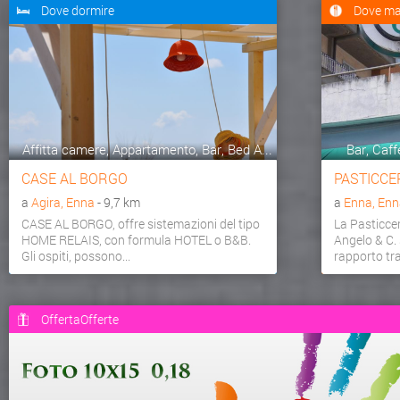
Dove dormire
Dove ma
Affitta camere, Appartamento, Bar, Bed A...
Bar, Caff
CASE AL BORGO
PASTICCE
a
Agira, Enna
- 9,7 km
a
Enna, Enn
CASE AL BORGO, offre sistemazioni del tipo
La Pasticce
HOME RELAIS, con formula HOTEL o B&B.
Angelo & C. 
Gli ospiti, possono...
rapporto tra 
OffertaOfferte