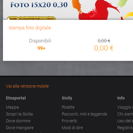
stampa foto digitale
Disponibili
0,00 €
0,00 €
99+
Vai alla versione mobile
Etnaportal
Sicily
Info
Mappa
Ricette
Viaggio i
Scopri la Sicilia
Racconti, miti e leggende
Chi sia
Dove dormire
Proverbi
Uso del 
Dove mangiare
Modi di dire
Registra