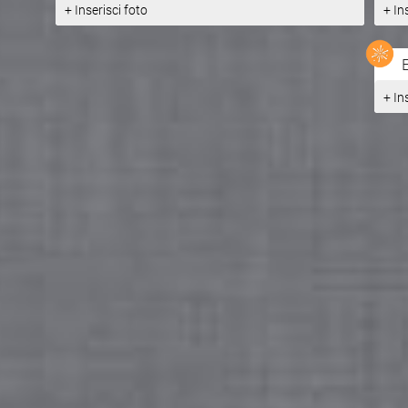
+ Inserisci foto
+ In
+ In