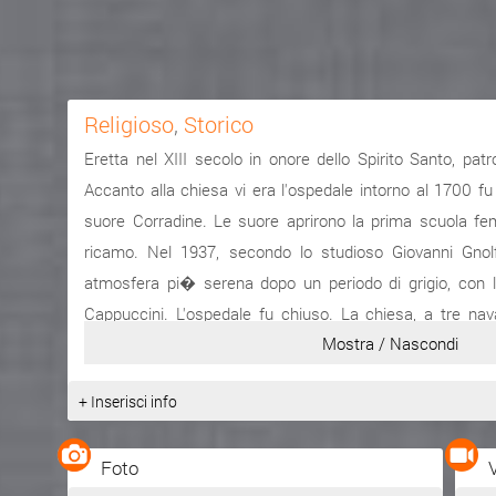
Religioso
,
Storico
Eretta nel XIII secolo in onore dello Spirito Santo, pat
Accanto alla chiesa vi era l'ospedale intorno al 1700 fu
suore Corradine. Le suore aprirono la prima scuola fem
ricamo. Nel 1937, secondo lo studioso Giovanni Gnol
atmosfera pi� serena dopo un periodo di grigio, con l'a
Cappuccini. L'ospedale fu chiuso. La chiesa, a tre na
Mostra / Nascondi
portale gallico-gotico e portico esterno. All'interno del
tele: nella prima � raffigurato la pentecoste e il Cristo
+ Inserisci info
Eterno, nella seconda la devozione all'Angelo Custode.
Fonte:
www.comuneassoro.gov...
Foto