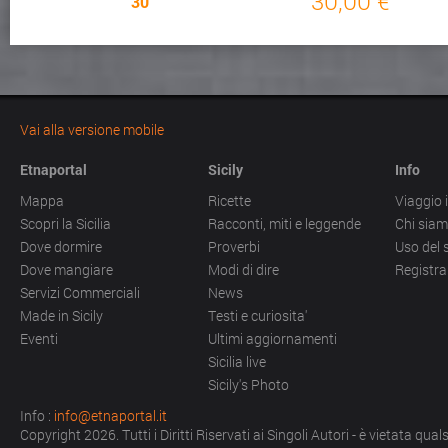
30,00 €
30
Vai alla versione mobile
Etnaportal
Sicily
Info
Mappa
Ricette
Viaggio i
Scopri la Sicilia
Racconti, miti e leggende
Chi sia
Dove dormire
Proverbi
Uso del 
Dove mangiare
Modi di dire
Registra
Servizi Commerciali
News
Made in Sicily
Testi e curiosita'
Eventi
Ultimi aggiornamenti
Sicilia live
Sicily's Photo
Info :
info@etnaportal.it
Copyright 2026. Tutti i Diritti Riservati ai Singoli Autori - è vietata qu