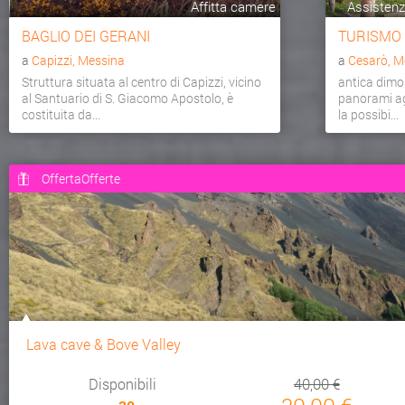
Affitta camere
Assistenza
BAGLIO DEI GERANI
TURISMO
a
Capizzi, Messina
a
Cesarò, M
Struttura situata al centro di Capizzi, vicino
antica dimo
al Santuario di S. Giacomo Apostolo, è
panorami agr
costituita da...
la possibi...
OffertaOfferte
Lava cave & Bove Valley
Disponibili
40,00 €