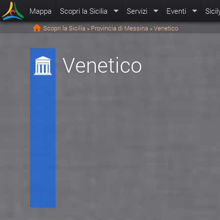
Mappa
Scopri la Sicilia
Servizi
Eventi
Sicil
Scopri la Sicilia
Provincia di Messina
Venetico
>
>
Venetico