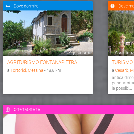
Dove dormire
Dove ma
Agriturismo
Assistenza
AGRITURISMO FONTANAPIETRA
TURISMO
a
Tortorici, Messina
- 48,5 km
a
Cesarò, M
antica dimo
panorami agr
la possibi...
OffertaOfferte