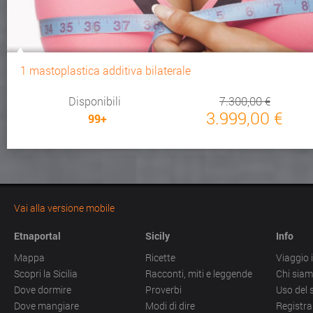
1 mastoplastica additiva bilaterale
Disponibili
7.300,00 €
3.999,00 €
99+
Vai alla versione mobile
Etnaportal
Sicily
Info
Mappa
Ricette
Viaggio i
Scopri la Sicilia
Racconti, miti e leggende
Chi sia
Dove dormire
Proverbi
Uso del 
Dove mangiare
Modi di dire
Registra