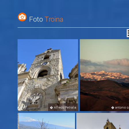
Foto
Troina
�
Alfredo Petralia
�
antonio c