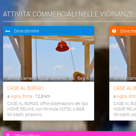
ATTIVITA' COMMERCIALI NELLE VICINANZE
Dove dormire
Dove ma
Affitta camere, Appartamento, Bar, Bed A...
Affitta cam
CASE AL BORGO
CASE AL 
a
Agira, Enna
- 12,8 km
a
Agira, En
CASE AL BORGO, offre sistemazioni del tipo
CASE AL BOR
HOME RELAIS, con formula HOTEL o B&B.
HOME RELAI
Gli ospiti, possono...
Gli ospiti, p
OffertaOfferte