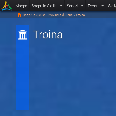
Mappa
Scopri la Sicilia
Servizi
Eventi
Sicil
Scopri la Sicilia
Provincia di Enna
Troina
>
>
Troina