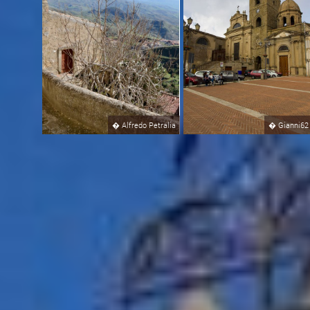
�
Alfredo Petralia
�
Gianni62