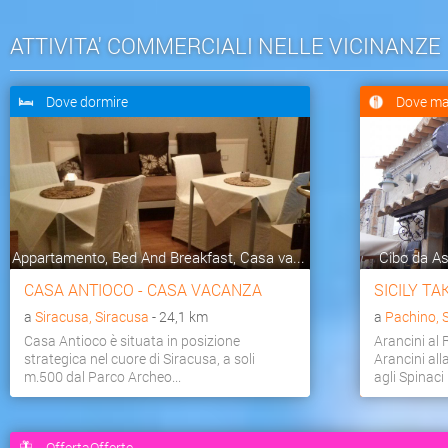
ATTIVITA' COMMERCIALI NELLE VICINANZE
Dove dormire
Dove ma
Appartamento, Bed And Breakfast, Casa va...
Cibo da As
CASA ANTIOCO - CASA VACANZA
SICILY T
a
Siracusa, Siracusa
- 24,1 km
a
Pachino, 
Casa Antioco è situata in posizione
Arancini al
strategica nel cuore di Siracusa, a soli
Arancini all
m.500 dal Parco Archeo...
agli Spinaci 
OffertaOfferte