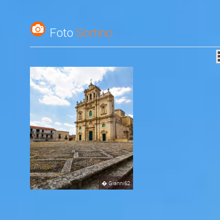
Foto
Sortino
�
Gianni62