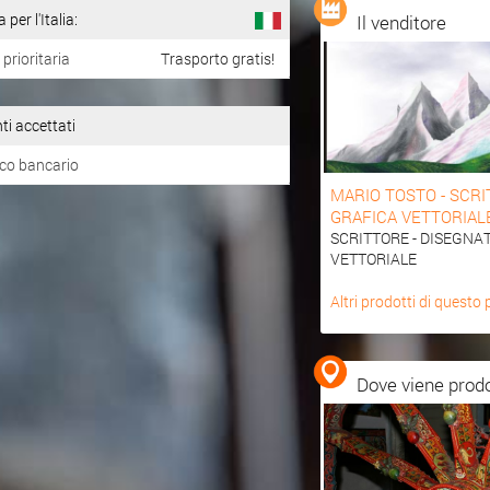
er l'Italia:
Il venditore
prioritaria
Trasporto gratis!
 accettati
co bancario
MARIO TOSTO - SCRI
GRAFICA VETTORIAL
SCRITTORE - DISEGNA
VETTORIALE
Altri prodotti di questo
Dove viene pro