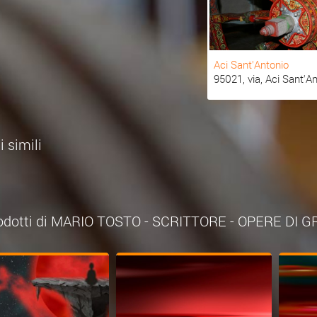
Aci Sant'Antonio
95021, via, Aci Sant'Ant
i simili
prodotti di MARIO TOSTO - SCRITTORE - OPERE DI