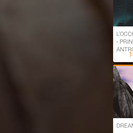
L'OCC
- PRI
ANTR
1
DREA