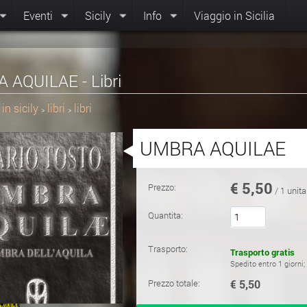
Eventi
Sicily
Info
Viaggio in Sicilia
AQUILAE - Libri
in sicily
libri
libri
>
>
UMBRA AQUILAE
€
5,50
Prezzo:
/ 1 unita
Quantita:
Trasporto:
Trasporto gratis
Spedito entro 1 giorni
Prezzo totale:
€ 5,50