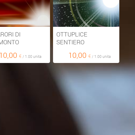
RORI DI
OTTUPLICE
MONTO
SENTIERO
10,00
10,00
€
€
/ 1.00 unita
/ 1.00 unita