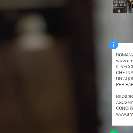
ROMANZO
www.ama
IL VECC
CHE INS
UN'AQUI
PER FAR
RIUSCI
AGOGNA
CONDIZI
www.ama