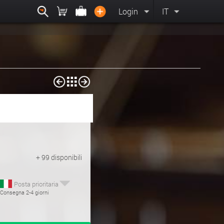
Login
IT
+ 99 disponibili
Posta prioritaria
; Consegna 2-4 giorni