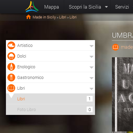
Mappa
Scopri la Sicilia
Servizi
Made in Sicily
Libri
Libri
>
>
0
UMBRA 
Artistico
made 
Dolci
Enologico
Gastronomico
Libri
Libri
1
Foto Libro
0