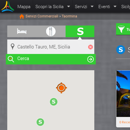
Mappa
Scopri la Sicilia
Servizi
Eventi
Sicil
Servizi Commerciali
Taormina
>
Tu
Cerca
Clicca su una risorsa nella mappa
per visualizzare le informazioni
0 Rece