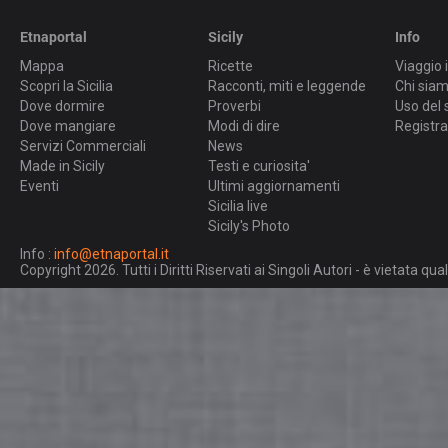
Etnaportal
Sicily
Info
Mappa
Ricette
Viaggio i
Scopri la Sicilia
Racconti, miti e leggende
Chi sia
Dove dormire
Proverbi
Uso del 
Dove mangiare
Modi di dire
Registra
Servizi Commerciali
News
Made in Sicily
Testi e curiosita'
Eventi
Ultimi aggiornamenti
Sicilia live
Sicily's Photo
Info :
info@etnaportal.it
Copyright 2026. Tutti i Diritti Riservati ai Singoli Autori - è vietata 