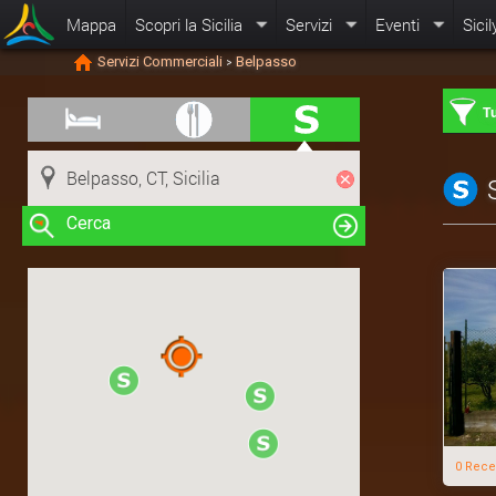
Mappa
Scopri la Sicilia
Servizi
Eventi
Sicil
Servizi Commerciali
Belpasso
>
Tu
Cerca
Clicca su una risorsa nella mappa
per visualizzare le informazioni
0 Rece