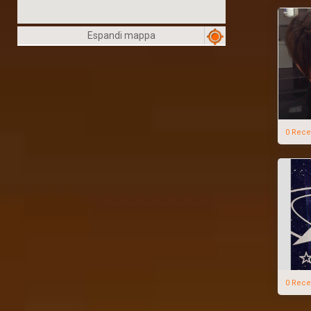
Espandi mappa
0 Rece
0 Rece