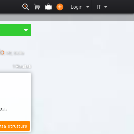
Login
IT
lo
, ME, Sicilia
1 Risultati
o
 Sala
el & Spa,
tta struttura
i 100 metri