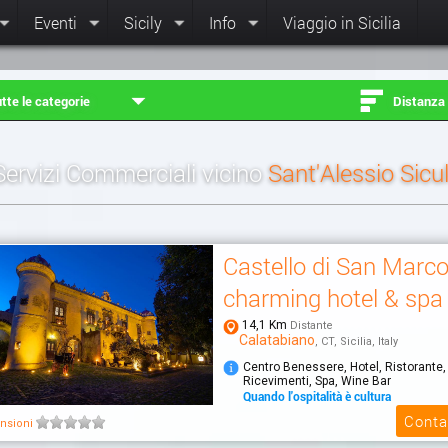
Eventi
Sicily
Info
Viaggio in Sicilia
tte le categorie
Distanza
Servizi Commerciali vicino
Sant'Alessio Sicu
Castello di San Marc
charming hotel & spa
14,1 Km
Distante
Calatabiano
, CT, Sicilia, Italy
Centro Benessere, Hotel, Ristorante,
Ricevimenti, Spa, Wine Bar
Quando l'ospitalità è cultura
Il Castello di San Marco charming hot
Conta
nsioni
immerso in un parco di 4 ettari, a sol
dal...