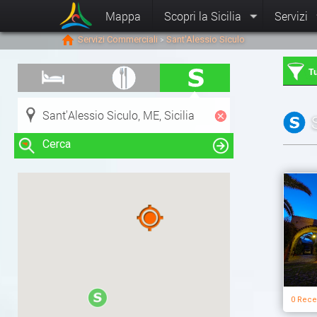
Mappa
Scopri la Sicilia
Servizi
Servizi Commerciali
Sant'Alessio Siculo
>
Tu
Cerca
Clicca su una risorsa nella mappa
per visualizzare le informazioni
0 Rece