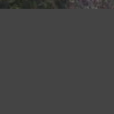
iudendo questo banner, scorrendo questa pagina o cliccando qualunque