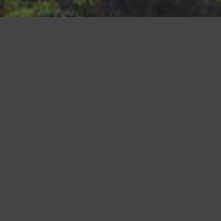
a tua esperienza e offrire servizi in linea con le tue preferenze. Ch
suo elemento acconsenti all�uso dei cookie.
Leggi altro
Accetto