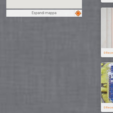
Espandi mappa
0 Rece
0 Rece