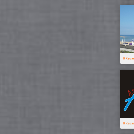
0 Rece
0 Rece