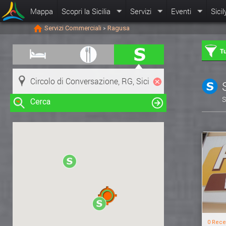
Mappa
Scopri la Sicilia
Servizi
Eventi
Sicil
Servizi Commerciali
Ragusa
>
Tu
S
Cerca
Clicca su una risorsa nella mappa
per visualizzare le informazioni
0 Rece