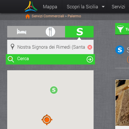
Mappa
Scopri la Sicilia
Servizi
Servizi Commerciali
Palermo
>
Tu
Cerca
Clicca su una risorsa nella mappa
per visualizzare le informazioni