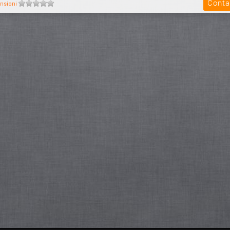
Conta
promuovere il te...
nsioni