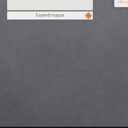
0 Rece
Espandi mappa