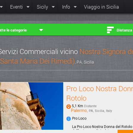
Eventi
Sicily
Info
Viaggio in Sicilia
tte le categorie
Distanza
Servizi Commerciali vicino
Nostra Signora d
(Santa Maria Dei Rimedi)
, PA, Sicilia
Pro Loco Nostra Donn
Rotolo
5,1 Km
Distante
Palermo
, PA, Sicilia, Italy
Pro Loco
La Pro Loco Nostra Donna del Rotolo
dall'esigenza di rivalutare, recuperar