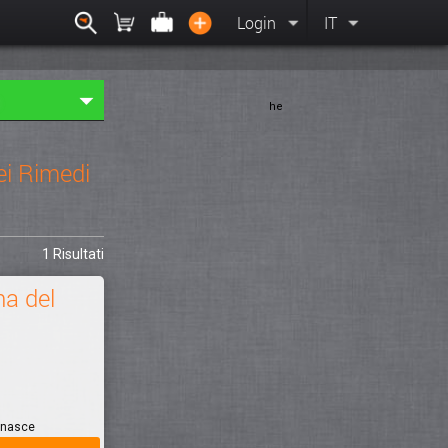
Login
IT
he
ei Rimedi
1 Risultati
a del
 nasce
e e