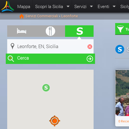
Mappa
Scopri la Sicilia
Servizi
Eventi
Sicil
Servizi Commerciali
Leonforte
>
Tu
Cerca
Clicca su una risorsa nella mappa
per visualizzare le informazioni
0 Rece