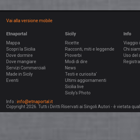
Vai alla versione mobile
Etnaportal
Sicily
Info
Mappa
Ricette
Viaggio i
Scopri la Sicilia
Racconti, miti e leggende
Chi sia
Dove dormire
Proverbi
Uso del 
Dove mangiare
Modi di dire
Registra
Servizi Commerciali
News
Made in Sicily
Testi e curiosita'
Eventi
Ultimi aggiornamenti
Sicilia live
Sicily's Photo
Info :
info@etnaportal.it
Copyright 2026. Tutti i Diritti Riservati ai Singoli Autori - è vietata 