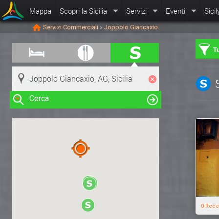
Mappa
Scopri la Sicilia
Servizi
Eventi
Sicil
Servizi Commerciali
Joppolo Giancaxio
>
Tu
Cerca
Clicca su una risorsa nella mappa
per visualizzare le informazioni
0 Rece