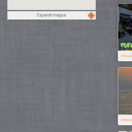
Espandi mappa
0 Rece
0 Rece