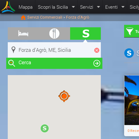
Mappa
Scopri la Sicilia
Servizi
Eventi
Sicil
Servizi Commerciali
Forza d'Agrò
>
Tu
Cerca
Clicca su una risorsa nella mappa
per visualizzare le informazioni
0 Rece