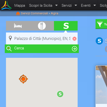
Mappa
Scopri la Sicilia
Servizi
Eventi
Sicil
Servizi Commerciali
Agira
>
Tu
Cerca
Clicca su una risorsa nella mappa
per visualizzare le informazioni