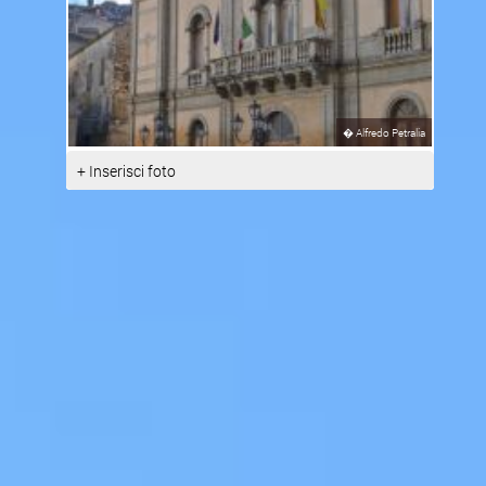
�
Alfredo Petralia
+ Inserisci foto