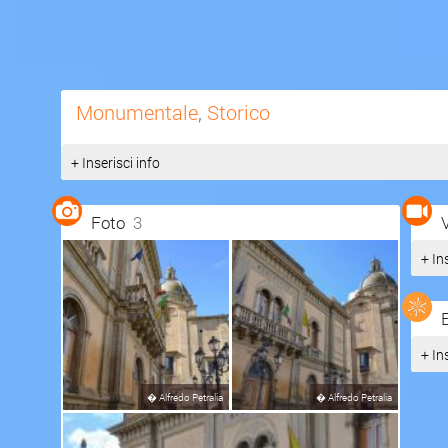
Monumentale
,
Storico
+ Inserisci info
Foto
3
+ In
+ In
�
Alfredo Petralia
�
Alfredo Petralia