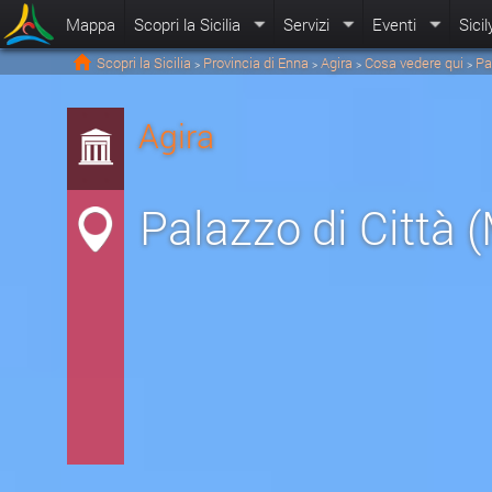
Mappa
Scopri la Sicilia
Servizi
Eventi
Sicil
Scopri la Sicilia
Provincia di Enna
Agira
Cosa vedere qui
Pa
>
>
>
>
Agira
Palazzo di Città 