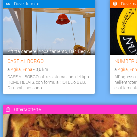
Dove dormire
Dove ma
Affitta camere, Appartamento, Bar, Bed A...
CASE AL BORGO
NUMBER 
a
Agira, Enna
- 0,6 km
a
Agira, En
CASE AL BORGO, offre sistemazioni del tipo
All'ingresso
HOME RELAIS, con formula HOTEL o B&B.
nell'entrote
Gli ospiti, possono...
esattamente 
OffertaOfferte