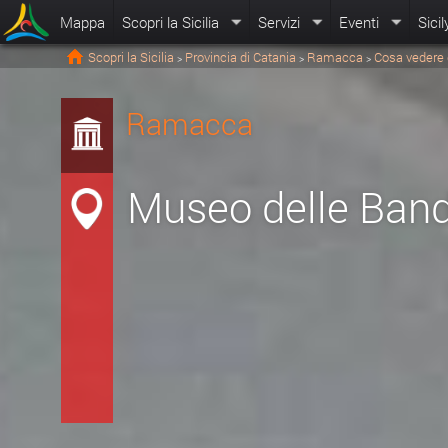
Mappa
Scopri la Sicilia
Servizi
Eventi
Sicil
Scopri la Sicilia
Provincia di Catania
Ramacca
Cosa vedere 
>
>
>
Ramacca
Museo delle Band