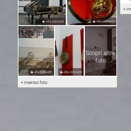
+ In
�
Alfio MONACO
�
Alfio MONACO
Scopri altre
foto
�
Alfio MONACO
�
Alfio MONACO
+ Inserisci foto