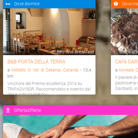
Dove dormire
Dove ma
Bed And Breakfast
Bar, Caff
B&B PORTA DELLA TERRA
CAFè GAR
a
Militello in Val di Catania, Catania
- 13,4
a
Acireale, 
km
Il piacere di
pasticceria 
Vincitore del Premio eccellenza 2014 su
Garibaldi, in
TRIPADVISOR. Raccomandato e inserito dal
2013 sulla GUIDE DU...
OffertaOfferte