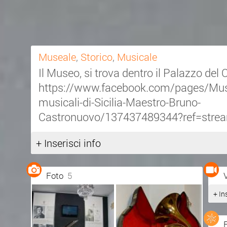
Museale
,
Storico
,
Musicale
Il Museo, si trova dentro il Palazzo de
https://www.facebook.com/pages/Mus
musicali-di-Sicilia-Maestro-Bruno-
Castronuovo/137437489344?ref=stre
+ Inserisci info
Foto
5
+ In