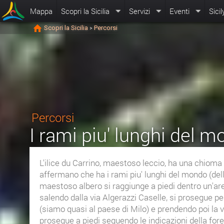
Mappa
Scopri la Sicilia
Servizi
Eventi
Sicil
Scopri la Sicilia
Percorsi
>
Percorsi
I rami piu' lunghi del 
L'ilice du Carrino, maestoso leccio, ha una chioma
affermano che ha i rami piu' lunghi del mondo (dell
maestoso albero si raggiunge a piedi dentro un'are
salendo dalla via Algerazzi Caselle, si prosegue pe
(siamo quasi al paese di Milo) e prendendo poi la v
prosegue a piedi seguendo le indicazioni della fore