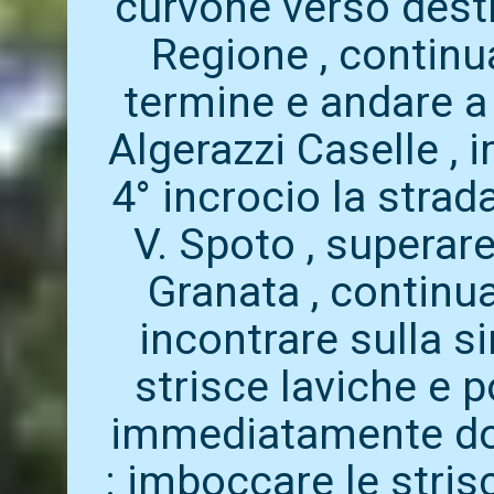
curvone verso destr
Regione , continua
termine e andare a 
Algerazzi Caselle , 
4° incrocio la strad
V. Spoto , superare
Granata , continua
incontrare sulla si
strisce laviche e 
immediatamente dop
: imboccare le stris