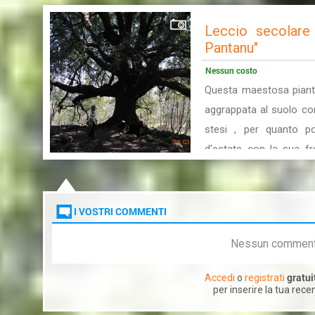
Leccio secolare 
Pantanu"
Nessun costo
Questa maestosa pianta
aggrappata al suolo co
stesi , per quanto pos
d'estate con la sua fre
umidi e piovigginosi ( a 
nnuvulatu ) , la cui v...
I VOSTRI COMMENTI
Nessun commen
gratu
Accedi
o
registrati
per inserire la tua rec