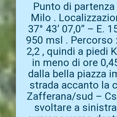
Punto di partenza 
Milo . Localizzazion
37° 43’ 07,0’’ – E. 15
950 msl . Percorso 
2,2 , quindi a piedi 
in meno di ore 0,45
dalla bella piazza 
strada accanto la c
Zafferana/sud – Cso 
svoltare a sinistr