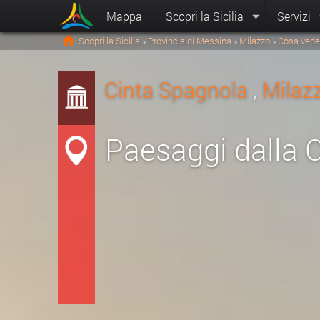
Mappa
Scopri la Sicilia
Servizi
Scopri la Sicilia
Provincia di Messina
Milazzo
Cosa vede
>
>
>
Cinta Spagnola
,
Milaz
Paesaggi dalla 