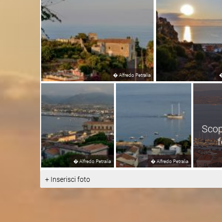
�
Alfredo Petralia
Scop
�
Alfredo Petralia
�
Alfredo Petralia
+ Inserisci foto