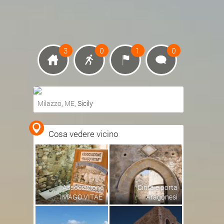
3
0
1
0
Milazzo
,
ME
, Sicily
Ottieni indicazioni stradali
Cosa vedere vicino
Visualizza mappa
Associazione
Cinta e porta
'IMAGO VITAE'
Aragonesi