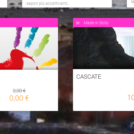
l
sapori più accattivanti.
Made in Sicily
CASCATE
0,00 €
1
0,00 €