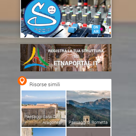
REGISTRA LA TUA STRUTTURA
SU
ETNAPORTAL.IT
Risorse simili
Paesaggi dalla Cinta
Aragonese
Paesaggi di Rometta