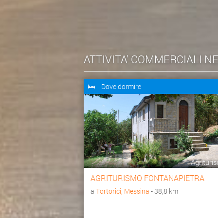
ATTIVITA' COMMERCIALI N
Dove dormire
Agrituri
AGRITURISMO FONTANAPIETRA
a
Tortorici, Messina
- 38,8 km