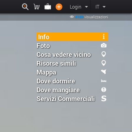
Login
IT
4189
visualizzazioni
Info
Foto
Cosa vedere vicino
Risorse simili
Mappa
Dove dormire
Dove mangiare
Servizi Commerciali