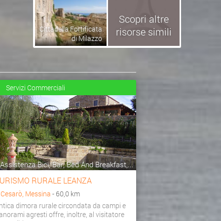
Scopri altre
Cittadella Fortificata
risorse simili
di Milazzo
Servizi Commerciali
Assistenza Bici, Bar, Bed And Breakfast,...
URISMO RURALE LEANZA
a
Cesarò, Messina
- 60,0 km
ntica dimora rurale circondata da campi e
anorami agresti offre, inoltre, al visitatore