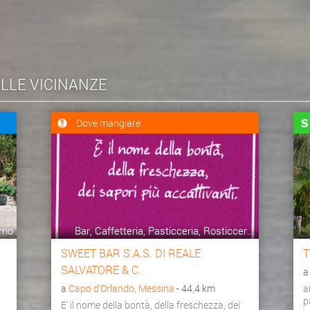
ELLE VICINANZE
Dove mangiare
smo
Bar, Caffetteria, Pasticceria, Rosticcer...
SWEET BAR S.A.S. DI REALE
T
SALVATORE & C.
a
Capo d'Orlando, Messina
- 44,4 km
a
p
E' il nome della bontà, della freschezza, dei