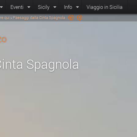
Eventi
Sicily
Info
Viaggio in Sicilia
re qui
Paesaggi dalla Cinta Spagnola
>
zo
Cinta Spagnola