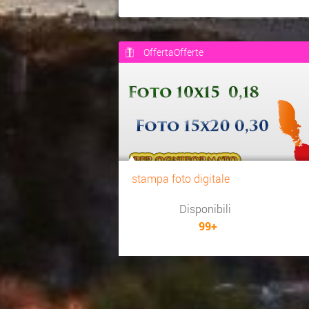
OffertaOfferte
stampa foto digitale
Disponibili
99+